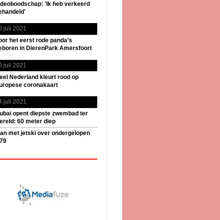
ideoboodschap: 'Ik heb verkeerd
ehandeld'
0 juli 2021
oor het eerst rode panda’s
eboren in DierenPark Amersfoort
6 juli 2021
eel Nederland kleurt rood op
uropese coronakaart
4 juli 2021
ubai opent diepste zwembad ter
ereld: 60 meter diep
an met jetski over ondergelopen
79