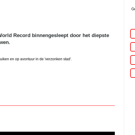
Go
World Record binnengesleept door het diepste
wen.
duiken en op avontuur in de 'verzonken stad'.