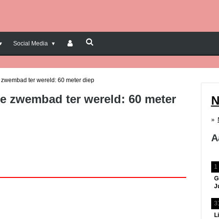
Social Media
 zwembad ter wereld: 60 meter diep
e zwembad ter wereld: 60 meter
N
A
1
G
J
3
L