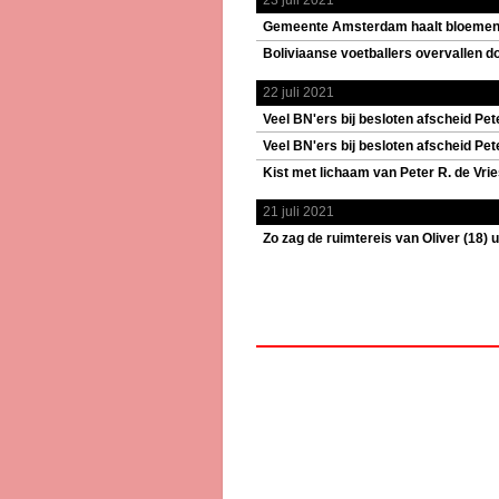
23 juli 2021
Gemeente Amsterdam haalt bloemenze
Boliviaanse voetballers overvallen d
22 juli 2021
Veel BN'ers bij besloten afscheid Pete
Veel BN'ers bij besloten afscheid Pete
Kist met lichaam van Peter R. de Vri
21 juli 2021
Zo zag de ruimtereis van Oliver (18) ui