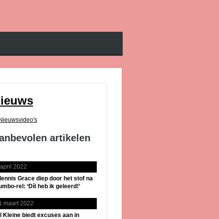
ieuws
Nieuwsvideo's
anbevolen artikelen
 april 2022
lennis Grace diep door het stof na
umbo-rel: ‘Dít heb ik geleerd!’
1 maart 2022
il Kleine biedt excuses aan in