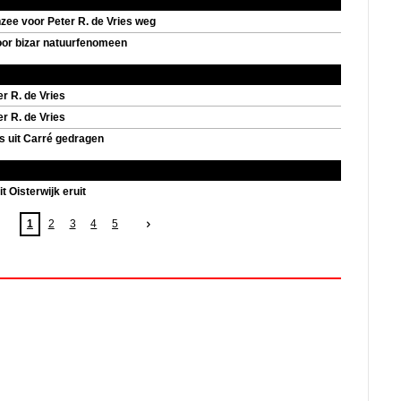
e voor Peter R. de Vries weg
oor bizar natuurfenomeen
r R. de Vries
r R. de Vries
es uit Carré gedragen
t Oisterwijk eruit
1
2
3
4
5