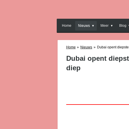
Ga
direct
naar
de
Home
Nieuws
Meer
Blog
hoofdinhoud
Home
»
Nieuws
»
Dubai opent diepste
Dubai opent diepst
diep