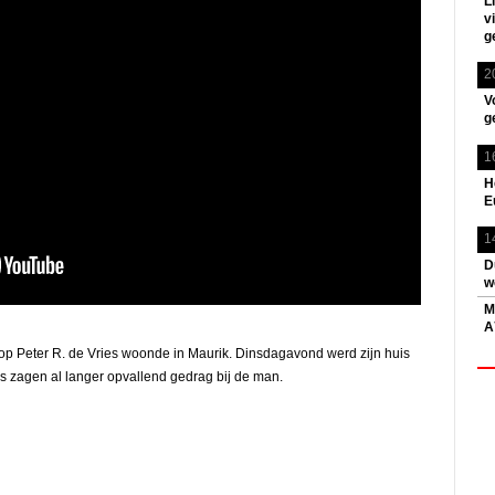
L
v
g
2
V
g
1
H
E
1
D
w
M
A
p Peter R. de Vries woonde in Maurik. Dinsdagavond werd zijn huis
s zagen al langer opvallend gedrag bij de man.