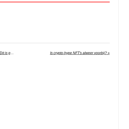
Dubbel gevoel voor Nicolette en Bas: 'Dit is grote nachtmerrie'
Is crypto-hype NFT's alweer voorbij?
»