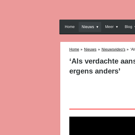
Ga
direct
naar
de
Home
Nieuws
Meer
Blog
hoofdinhoud
Home
»
Nieuws
»
Nieuwsvideo's
»
‘A
‘Als verdachte aans
ergens anders’