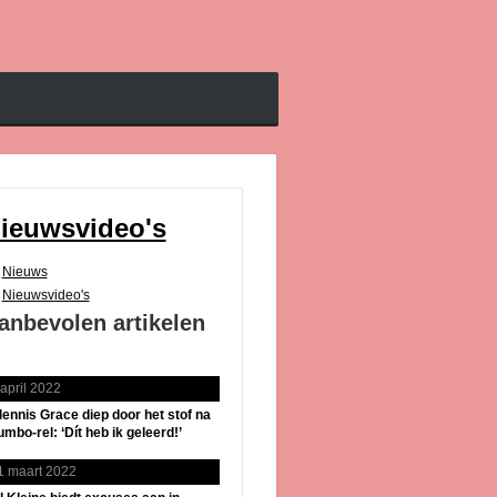
ieuwsvideo's
Nieuws
Nieuwsvideo's
anbevolen artikelen
 april 2022
lennis Grace diep door het stof na
umbo-rel: ‘Dít heb ik geleerd!’
1 maart 2022