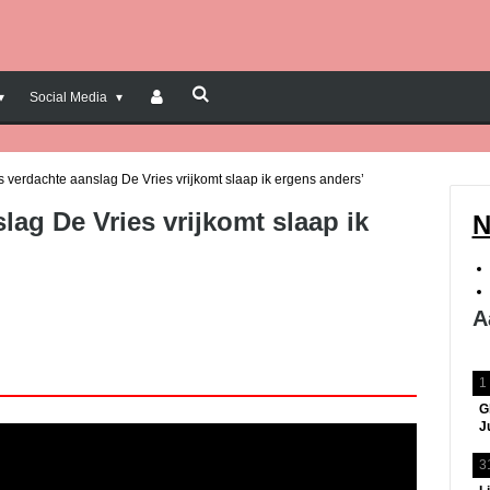
Social Media
ls verdachte aanslag De Vries vrijkomt slaap ik ergens anders’
lag De Vries vrijkomt slaap ik
N
A
1
G
J
3