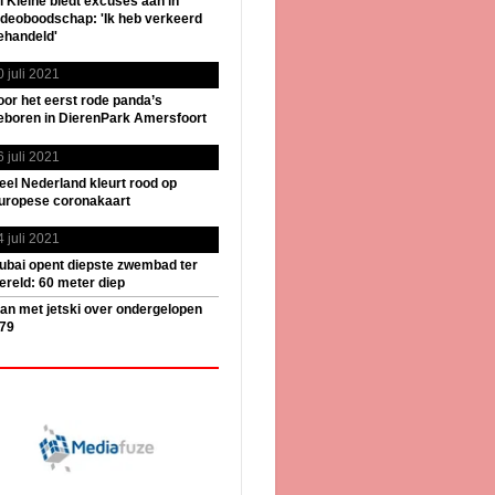
il Kleine biedt excuses aan in
ideoboodschap: 'Ik heb verkeerd
ehandeld'
0 juli 2021
oor het eerst rode panda’s
eboren in DierenPark Amersfoort
6 juli 2021
eel Nederland kleurt rood op
uropese coronakaart
4 juli 2021
ubai opent diepste zwembad ter
ereld: 60 meter diep
an met jetski over ondergelopen
79