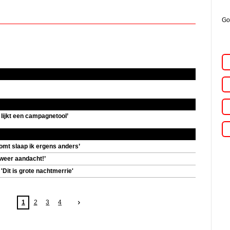
Go
 lijkt een campagnetool’
komt slaap ik ergens anders’
weer aandacht!’
'Dit is grote nachtmerrie'
1
2
3
4