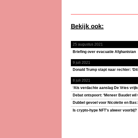
Bekijk ook:
25 augustus 2021
Briefing over evacuatie Afghanistan
9 juli 2021
Donald Trump stapt naar rechter: ‘Dit
8 juli 2021
‘Als verdachte aanslag De Vries vrij
Debat ontspoort: ‘Meneer Baudet wil 
Dubbel gevoel voor Nicolette en Bas: 
Is crypto-hype NFT's alweer voorbij?