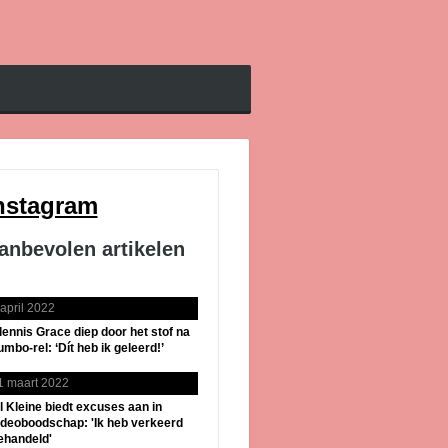
nstagram
anbevolen artikelen
 april 2022
lennis Grace diep door het stof na
umbo-rel: ‘Dít heb ik geleerd!’
1 maart 2022
il Kleine biedt excuses aan in
ideoboodschap: 'Ik heb verkeerd
ehandeld'