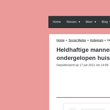
Ga
direct
naar
de
Home
Nieuws
Meer
Blog
hoofdinhoud
Home
»
Social Media
»
Instagram
»
H
Heldhaftige manne
ondergelopen huis
Gepubliceerd op 17 juli 2021 om 14:06