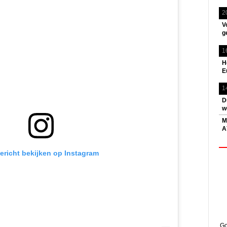
2
V
g
1
H
E
1
D
w
M
A
bericht bekijken op Instagram
Go