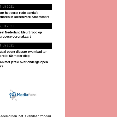
0 juli 2021
oor het eerst rode panda’s
eboren in DierenPark Amersfoort
6 juli 2021
eel Nederland kleurt rood op
uropese coronakaart
4 juli 2021
ubai opent diepste zwembad ter
ereld: 60 meter diep
an met jetski over ondergelopen
79
edemorgen, het is vandaag zondag