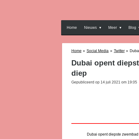
Ga
direct
naar
de
Home
Nieuws
Meer
Blog
hoofdinhoud
Home
»
Social Media
»
Twitter
»
Dubai
Dubai opent diepst
diep
Gepubliceerd op 14 juli 2021 om 19:05
Dubai opent diepste zwembad t