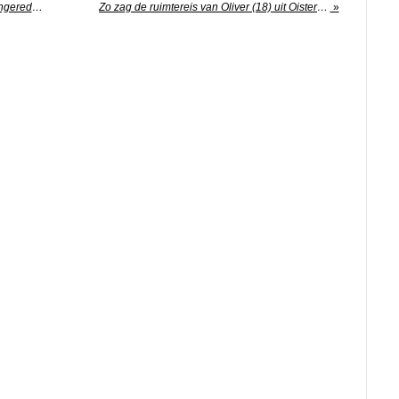
Belgische F-16 bij opstarten gebouw ingereden op Vliegbasis Leeuwarden
Zo zag de ruimtereis van Oliver (18) uit Oisterwijk eruit
»