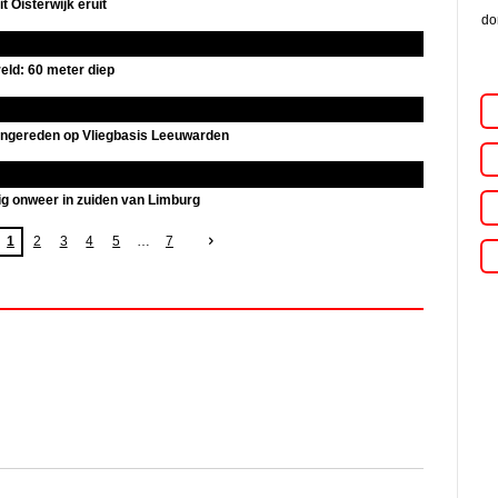
t Oisterwijk eruit
do
eld: 60 meter diep
 ingereden op Vliegbasis Leeuwarden
ig onweer in zuiden van Limburg
1
2
3
4
5
7