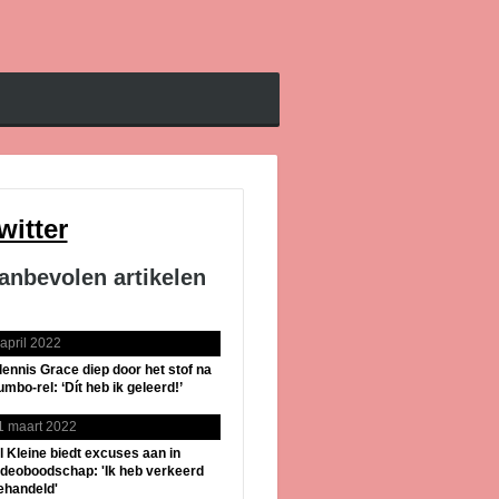
witter
anbevolen artikelen
 april 2022
lennis Grace diep door het stof na
umbo-rel: ‘Dít heb ik geleerd!’
1 maart 2022
il Kleine biedt excuses aan in
ideoboodschap: 'Ik heb verkeerd
ehandeld'