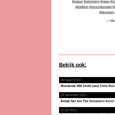
#natuur
#swimming
#news
#na
#triathlon
#verzonkenstad
#
#bbcnews
— Med
Bekijk ook:
29 maart 2022
Woedende Will Smith slaat Chris Rock
26 december 2021
Bekijk hier live The Streamers Kerst 
22 juli 2021