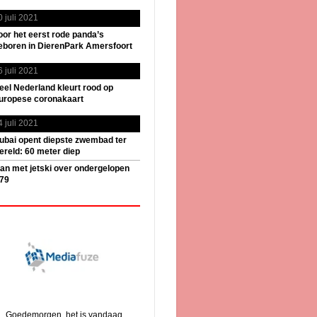
0 juli 2021
oor het eerst rode panda’s
eboren in DierenPark Amersfoort
6 juli 2021
eel Nederland kleurt rood op
uropese coronakaart
4 juli 2021
ubai opent diepste zwembad ter
ereld: 60 meter diep
an met jetski over ondergelopen
79
Goedemorgen, het is vandaag