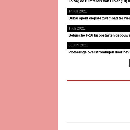
Zo zag de ruimtereis van Oliver (18) ui
14 juli 2021
Dubai opent diepste zwembad ter wer
1 juli 2021
Belgische F-16 bij opstarten gebouw
30 juni 2021
Plotselinge overstromingen door hev