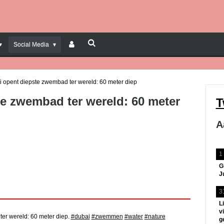
Social Media
 opent diepste zwembad ter wereld: 60 meter diep
e zwembad ter wereld: 60 meter
T
A
1
G
J
3
L
v
er wereld: 60 meter diep.
#dubai
#zwemmen
#water
#nature
g