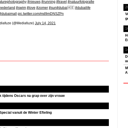
turephotography
#nieuws
#running
#travel
#natuurfotografie
2
nederland
#swim
#love
#zomer
#sun
#dubai
🇦🇪
#dubailife
#dubaimall
pic.twitter.com/md9mDNSZPn
V
g
iafuze (@Mediafuze)
July 14, 2021
1
H
E
1
D
w
M
A
 tijdens Oscars na grap over zijn vrouw
Special vanuit de Winter Efteling