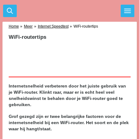
Ga
direct
naar
de
Home
»
Meer
»
Internet Speedtest
»
WiFi-routertips
hoofdinhoud
WiFi-routertips
Internetsnelheid verbeteren door het juiste gebruik van
je WiFi-router. Klinkt raar, maar er is echt heel veel
snelheidswinst te behalen door je WiFi-router goed te
gebruiken.
Grof gezegd zijn er twee belangrijke factoren voor de
internetsnelheid bij een WiFi-router. Het soort en de plek
waar hij hangt/staat.