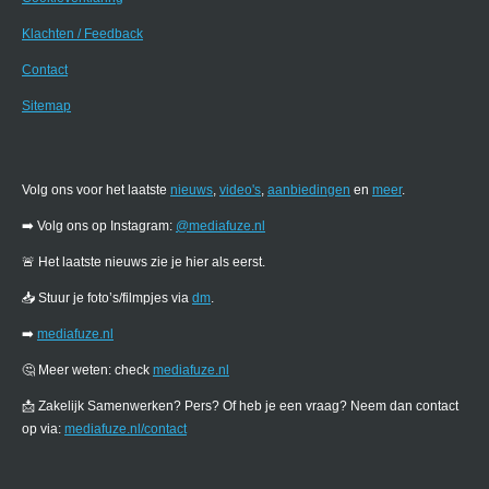
Klachten / Feedback
Contact
Sitemap
Volg ons voor het laatste
nieuws
,
video's
,
aanbiedingen
en
meer
.
➡️ Volg ons op Instagram:
@mediafuze.nl
🚨 Het laatste nieuws zie je hier als eerst.
📥 Stuur je foto’s/filmpjes via
dm
.
➡️
mediafuze.nl
🤔 Meer weten: check
mediafuze.nl
📩 Zakelijk Samenwerken? Pers? Of heb je een vraag? Neem dan contact
op via:
mediafuze.nl/contact