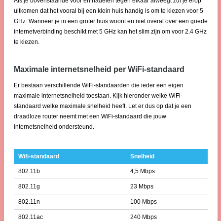
Als je bovenstaande voor en nadelen tegen elkaar afweegt zul je erop
uitkomen dat het vooral bij een klein huis handig is om te kiezen voor 5
GHz. Wanneer je in een groter huis woont en niet overal over een goede
internetverbinding beschikt met 5 GHz kan het slim zijn om voor 2.4 GHz
te kiezen.
Maximale internetsnelheid per WiFi-standaard
Er bestaan verschillende WiFi-standaarden die ieder een eigen
maximale internetsnelheid toestaan. Kijk hieronder welke WiFi-
standaard welke maximale snelheid heeft. Let er dus op dat je een
draadloze router neemt met een WiFi-standaard die jouw
internetsnelheid ondersteund.
Wifi-standaard
Snelheid
802.11b
4,5 Mbps
802.11g
23 Mbps
802.11n
100 Mbps
802.11ac
240 Mbps