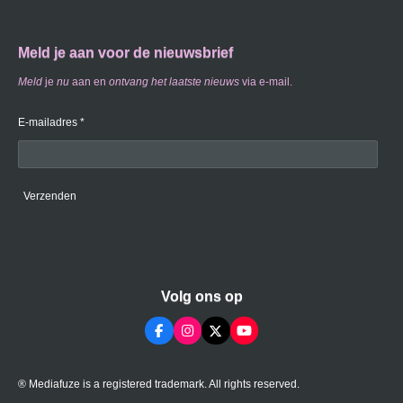
Meld je aan voor de nieuwsbrief
Meld
je
nu
aan en
ontvang
het laatste nieuws
via e-mail.
E-mailadres *
Verzenden
Volg ons op
F
I
X
Y
a
n
o
c
s
u
e
t
T
® Mediafuze is a registered trademark. All rights reserved.
b
a
u
o
g
b