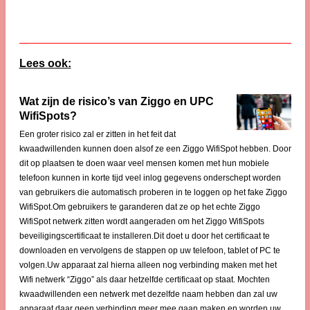
Lees ook:
Wat zijn de risico’s van Ziggo en UPC
WifiSpots?
Een groter risico zal er zitten in het feit dat
kwaadwillenden kunnen doen alsof ze een Ziggo WifiSpot hebben. Door
dit op plaatsen te doen waar veel mensen komen met hun mobiele
telefoon kunnen in korte tijd veel inlog gegevens onderschept worden
van gebruikers die automatisch proberen in te loggen op het fake Ziggo
WifiSpot.Om gebruikers te garanderen dat ze op het echte Ziggo
WifiSpot netwerk zitten wordt aangeraden om het Ziggo WifiSpots
beveiligingscertificaat te installeren.Dit doet u door het certificaat te
downloaden en vervolgens de stappen op uw telefoon, tablet of PC te
volgen.Uw apparaat zal hierna alleen nog verbinding maken met het
Wifi netwerk “Ziggo” als daar hetzelfde certificaat op staat. Mochten
kwaadwillenden een netwerk met dezelfde naam hebben dan zal uw
apparaat daar geen verbinding meer mee gaan maken en worden uw