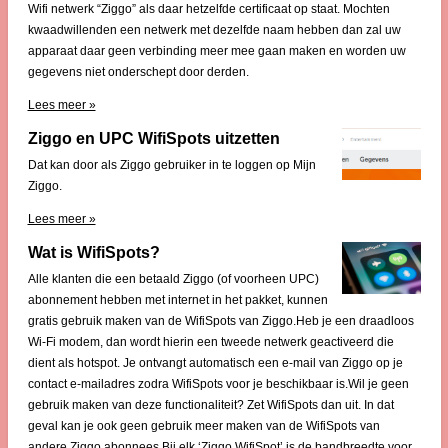
Wifi netwerk “Ziggo” als daar hetzelfde certificaat op staat. Mochten
kwaadwillenden een netwerk met dezelfde naam hebben dan zal uw
apparaat daar geen verbinding meer mee gaan maken en worden uw
gegevens niet onderschept door derden.
Lees meer »
Ziggo en UPC WifiSpots uitzetten
Dat kan door als Ziggo gebruiker in te loggen op Mijn
Ziggo.
Lees meer »
Wat is WifiSpots?
Alle klanten die een betaald Ziggo (of voorheen UPC)
abonnement hebben met internet in het pakket, kunnen
gratis gebruik maken van de WifiSpots van Ziggo.Heb je een draadloos
Wi-Fi modem, dan wordt hierin een tweede netwerk geactiveerd die
dient als hotspot. Je ontvangt automatisch een e-mail van Ziggo op je
contact e-mailadres zodra WifiSpots voor je beschikbaar is.Wil je geen
gebruik maken van deze functionaliteit? Zet WifiSpots dan uit. In dat
geval kan je ook geen gebruik meer maken van de WifiSpots van
andere Ziggo abonnees.Bij elk ‘Ziggo WifiSpot’ is de bandbreedte voor