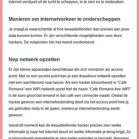
internet verstuurt uit de lucht te scheppen, in te zien en te misbruiken.
Manieren om internetverkeer te onderscheppen
Je vraagt je waarschijnlijk af hoe kwaadwillenden dan precies aan jouw
data kunnen komen. Er zijn verschillende mogelijkheden voor deze
hackers. De volgenden zijn het meest voorkomend:
Nep netwerk opzetten
Er zijn kleine apparaatjes beschikbaar die zich voordoen als access
point. Met zo een access point kan je een draadloos netwerk opzetten
met een wachtwoord naar keuze. Als een hacker bijvoorbeeld in
“Cafe
Romana”
een WIFI netwerk opzet met de naam
“Cafe Romana free WIFI”
is de kans groot dat iemand in dat café een connectie maakt. Omdat de
hacker gewoon een internetverbinding deelt via het access point heb jij
als gebruiker niets in de gaten, immers je internetverbinding werkt
gewoon.
Vanaf dit moment kan de kwaadwillende hacker precies zien welke
informatie jij naar het internet stuurt en welke informatie je terug krijgt. Zo
is bijvoorbeeld gemakkelijk te zien welke websites je bezoekt. Wanneer