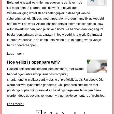
Belangrijkste wat we willen meegeven is dat je echt de
tijd moet nemen je draadloos netwerk te beveiligen.
Wifi-beveiliging wordt steeds belangrijker in deze tijd van de
cybercriminaliteit. Steeds meer apparaten worden namelijk gekoppeld
aan het wifi-netwerk. Als buitenstaanders of internetcriminelen in jouw
wifi-netwerk kunnen, loop je flinke risico's. Ze hebben dan toegang tot
bestanden, printers en apparaten in jouw bedrijfsnetwerk. Daarnaast
kunnen ze een virus op computers zetten of je inloggegevens van je
bank onderscheppen.
Lees meer »
Hoe veilig is openbare wifi?
Hacken betekent dat iemand, een crimineel, met kwade
bedoelingen inbreekt op iemands computer,
smartphone, e-mailaccount, website of profielsite zoals Facebook. Dit
wordt ook wel cybercrime genoemd. Ook proberen criminelen met
phishing- of pharming-aanvallen betalingsgegevens te krijgen. Vaak
worden deze gegevens verkregen via gehackte computers of websites.
Lees meer »
1
2
3
4
5
8