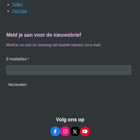
Twitter
YouTube
Meld je aan voor de nieuwsbrief
Meld
je
nu
aan en
ontvang
het laatste nieuws
via e-mail.
E-mailadres *
Verzenden
Volg ons op
F
I
X
Y
a
n
o