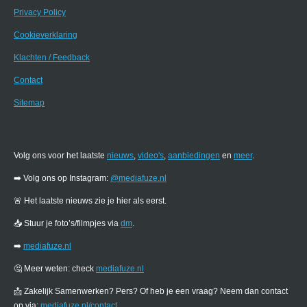
Privacy Policy
Cookieverklaring
Klachten / Feedback
Contact
Sitemap
Volg ons voor het laatste
nieuws
,
video's
,
aanbiedingen
en
meer
.
➡️ Volg ons op Instagram:
@mediafuze.nl
🚨 Het laatste nieuws zie je hier als eerst.
📥 Stuur je foto’s/filmpjes via
dm
.
➡️
mediafuze.nl
🤔 Meer weten: check
mediafuze.nl
📩 Zakelijk Samenwerken? Pers? Of heb je een vraag? Neem dan contact
op via:
mediafuze.nl/contact