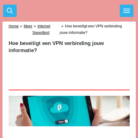
Ga
direct
naar
de
Home
»
Meer
»
Internet
»
Hoe beveiligt een VPN verbinding
hoofdinhoud
Speedtest
jouw informatie?
Hoe beveiligt een VPN verbinding jouw
informatie?