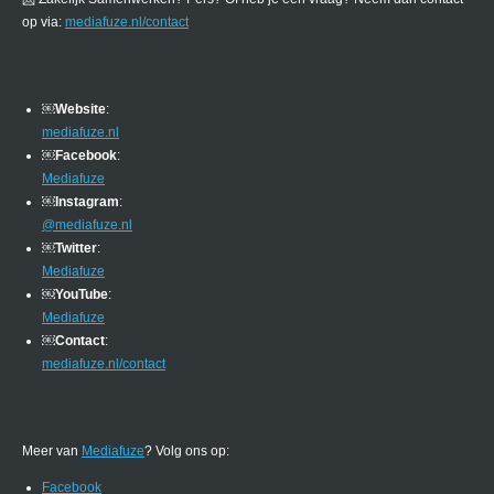
op via:
mediafuze.nl/contact
￼
Website
:
mediafuze.nl
￼
Facebook
:
Mediafuze
￼
Instagram
:
@mediafuze.nl
￼
Twitter
:
Mediafuze
￼
YouTube
:
Mediafuze
￼
Contact
:
mediafuze.nl/contact
Meer van
Mediafuze
? Volg ons op:
Facebook