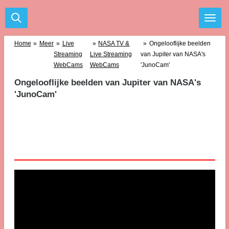
Ga
direct
naar
de
Home
»
Meer
»
Live
»
NASA TV &
»
Ongelooflijke beelden
hoofdinhoud
Streaming
Live Streaming
van Jupiter van NASA's
WebCams
WebCams
'JunoCam'
Ongelooflijke beelden van Jupiter van NASA's
'JunoCam'