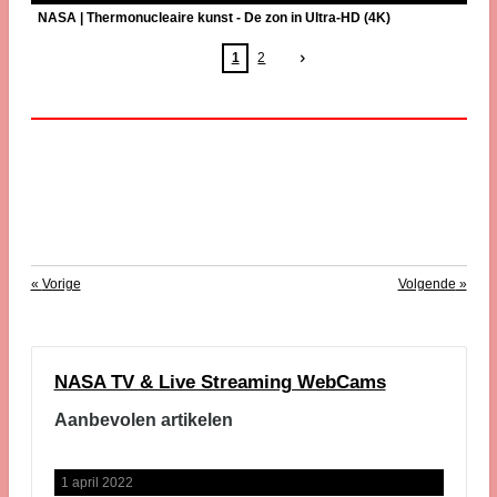
NASA | Thermonucleaire kunst - De zon in Ultra-HD (4K)
1
2
«
Vorige
Volgende
»
NASA TV & Live Streaming WebCams
Aanbevolen artikelen
1 april 2022