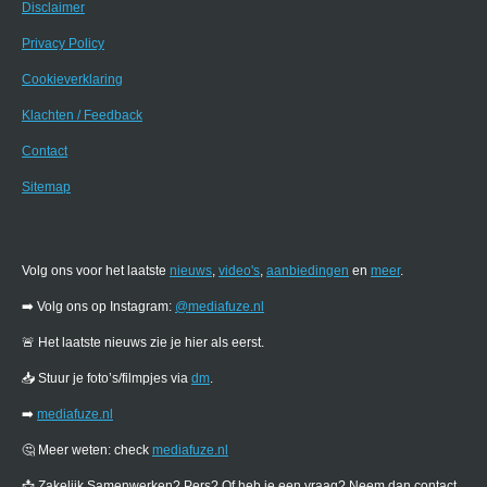
Disclaimer
Privacy Policy
Cookieverklaring
Klachten / Feedback
Contact
Sitemap
Volg ons voor het laatste
nieuws
,
video's
,
aanbiedingen
en
meer
.
➡️ Volg ons op Instagram:
@mediafuze.nl
🚨 Het laatste nieuws zie je hier als eerst.
📥 Stuur je foto’s/filmpjes via
dm
.
➡️
mediafuze.nl
🤔 Meer weten: check
mediafuze.nl
📩 Zakelijk Samenwerken? Pers? Of heb je een vraag? Neem dan contact