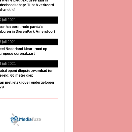
il Kleine biedt excuses aan in
ideoboodschap: 'Ik heb verkeerd
ehandeld'
0 juli 2021
oor het eerst rode panda’s
eboren in DierenPark Amersfoort
6 juli 2021
eel Nederland kleurt rood op
uropese coronakaart
4 juli 2021
ubai opent diepste zwembad ter
ereld: 60 meter diep
an met jetski over ondergelopen
79