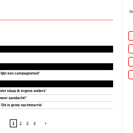
Go
 lijkt een campagnetool’
komt slaap ik ergens anders’
weer aandacht!’
'Dit is grote nachtmerrie'
1
2
3
4