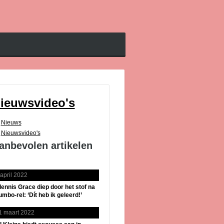
ieuwsvideo's
Nieuws
Nieuwsvideo's
anbevolen artikelen
 april 2022
lennis Grace diep door het stof na
umbo-rel: ‘Dít heb ik geleerd!’
1 maart 2022