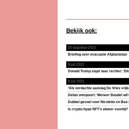
Bekijk ook:
25 augustus 2021
Briefing over evacuatie Afghanistan
9 juli 2021
Donald Trump stapt naar rechter: ‘Dit
8 juli 2021
‘Als verdachte aanslag De Vries vrij
Debat ontspoort: ‘Meneer Baudet wil 
Dubbel gevoel voor Nicolette en Bas: 
Is crypto-hype NFT's alweer voorbij?