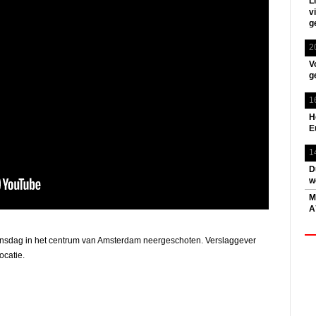
L
v
g
2
V
g
1
H
E
1
D
w
M
A
 dinsdag in het centrum van Amsterdam neergeschoten. Verslaggever
ocatie.