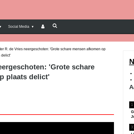
Social Media
ter R. de Vries neergeschoten: 'Grote schare mensen afkomen op
 delict'
N
neergeschoten: 'Grote schare
plaats delict'
A
1
G
J
3