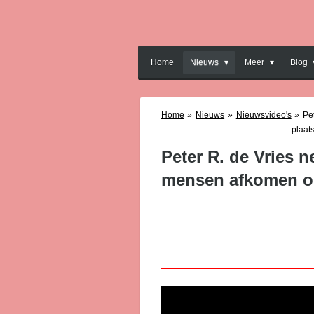
Ga
direct
naar
de
Home
Nieuws
Meer
Blog
hoofdinhoud
Home
»
Nieuws
»
Nieuwsvideo's
»
Pe
plaats
Peter R. de Vries 
mensen afkomen op 