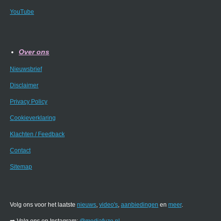
YouTube
Over ons
Nieuwsbrief
Disclaimer
Privacy Policy
Cookieverklaring
Klachten / Feedback
Contact
Sitemap
Volg ons voor het laatste
nieuws
,
video's
,
aanbiedingen
en
meer
.
➡️ Volg ons op Instagram:
@mediafuze.nl