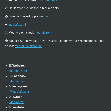
🚨 Het laatste nieuws zie je hier als eerst.
📥 Stuur je foto’s/filmpjes via
dm
.
➡️
mediafuze.nl
🤔 Meer weten: check
mediafuze.nl
📩 Zakelijk Samenwerken? Pers? Of heb je een vraag? Neem dan contact
op via:
mediafuze.nl/contact
￼
Website
:
mediafuze.nl
￼
Facebook
:
Mediafuze
￼
Instagram
:
@mediafuze.nl
￼
Twitter
:
Mediafuze
￼
YouTube
: