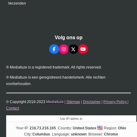
Verzenden
Volg ons op
F
I
X
Y
a
n
o
c
s
u
e
t
T
® Mediafuze is a registered trademark. All rights reserved.
b
a
u
o
g
b
o
r
e
® Mediafuze is een geregistreerd handelsmerk. Alle rechten
k
a
voorbehouden.
m
© Copyright 2018-2023
Mediafuze
|
Sitemap
|
Disclaimer
|
Privacy Policy
|
Contact
Uw IP-adres is
Your IP:
216.73.216.165
Country:
United States
Region:
Ohio
City:
Columbus
Language:
unknown
Browser:
Chrome