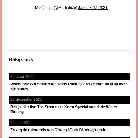
— Mediafuze (@Mediafuze)
January 27, 2021
Bekijk ook:
29 maart 2022
Woedende Will Smith slaat Chris Rock tijdens Oscars na grap over
zijn vrouw
26 december 2021
Bekijk hier live The Streamers Kerst Special vanuit de Winter
Efteling
22 juli 2021
Zo zag de ruimtereis van Oliver (18) uit Oisterwijk eruit