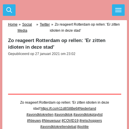
Ga
direct
naar
de
Home
»
Social
»
Twitter
»
Zo reageert Rotterdam op rellen: 'Er zitten
hoofdinhoud
Media
idioten in deze stad’
Zo reageert Rotterdam op rellen: 'Er zitten
idioten in deze stad’
Gepubliceerd op 27 januari 2021 om 23:02
Zo reageert Rotterdam op rellen: 'Er zitten idioten in deze
stad’
https://t.co/n11d8S8Be6
#Nederland
#avondklokrellen
#avondklok
#avondklokplaylist
#Nieuws
#Nieuwsuur
#COVID19
#relschoppers
#avondklokrellendebat
#politie