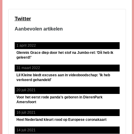
Twitter
Aanbevolen artikelen
1 april 2022
Glennis Grace diep door het stof na Jumbo-rel: ‘Dít heb ik
geleerd!’
31 maart 2022
Lil Kleine biedt excuses aan in videoboodschap: 'Ik heb
verkeerd gehandeld'
20 juli 2021
Voor het eerst rode panda’s geboren in DierenPark
Amersfoort
16 juli 2021
Heel Nederland kleurt rood op Europese coronakaart
14 juli 2021