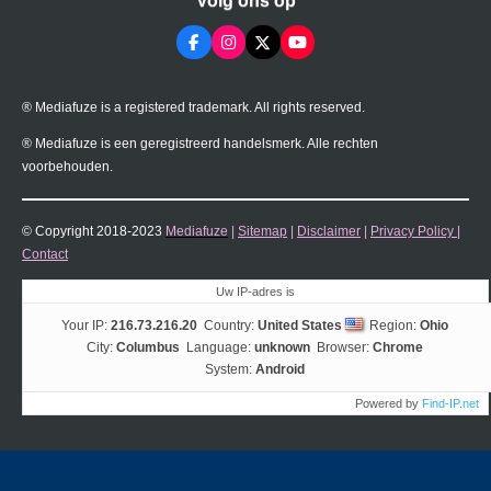
Volg ons op
F
I
X
Y
a
n
o
c
s
u
e
t
T
® Mediafuze is a registered trademark. All rights reserved.
b
a
u
o
g
b
o
r
e
® Mediafuze is een geregistreerd handelsmerk. Alle rechten
k
a
voorbehouden.
m
© Copyright 2018-2023
Mediafuze
|
Sitemap
|
Disclaimer
|
Privacy Policy
|
Contact
Uw IP-adres is
Your IP:
216.73.216.20
Country:
United States
Region:
Ohio
City:
Columbus
Language:
unknown
Browser:
Chrome
System:
Android
Powered by
Find-IP.net