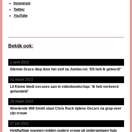
Instagram
Twitter
YouTube
Bekijk ook:
1 april 2022
Glennis Grace diep door het stof na Jumbo-rel: ‘Dít heb ik geleerd!’
31 maart 2022
Lil Kleine biedt excuses aan in videoboodschap: 'Ik heb verkeerd
gehandeld'
28 maart 2022
Woedende Will Smith slaat Chris Rock tijdens Oscars na grap over
zijn vrouw
27 juli 2021
Heldhaftige mannen redden oudere vrouw uit ondergelopen huis