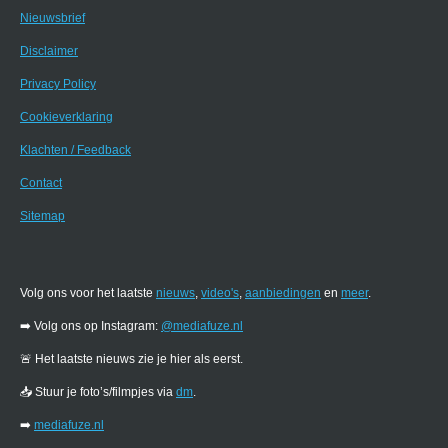
Nieuwsbrief
Disclaimer
Privacy Policy
Cookieverklaring
Klachten / Feedback
Contact
Sitemap
Volg ons voor het laatste
nieuws
,
video's
,
aanbiedingen
en
meer
.
➡️ Volg ons op Instagram:
@mediafuze.nl
🚨 Het laatste nieuws zie je hier als eerst.
📥 Stuur je foto’s/filmpjes via
dm
.
➡️
mediafuze.nl