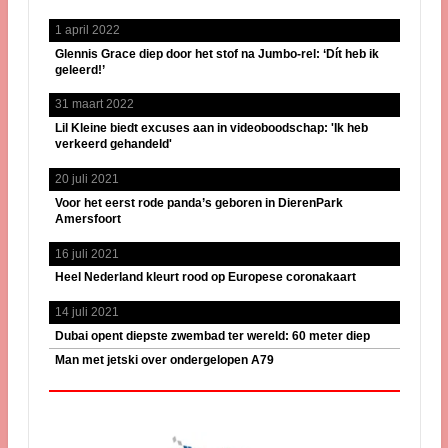
1 april 2022
Glennis Grace diep door het stof na Jumbo-rel: ‘Dít heb ik
geleerd!’
31 maart 2022
Lil Kleine biedt excuses aan in videoboodschap: 'Ik heb
verkeerd gehandeld'
20 juli 2021
Voor het eerst rode panda’s geboren in DierenPark
Amersfoort
16 juli 2021
Heel Nederland kleurt rood op Europese coronakaart
14 juli 2021
Dubai opent diepste zwembad ter wereld: 60 meter diep
Man met jetski over ondergelopen A79