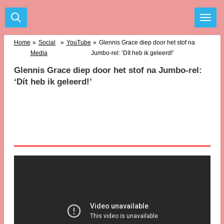
Ga
direct
naar
de
Home
»
Social
»
YouTube
»
Glennis Grace diep door het stof na
hoofdinhoud
Media
Jumbo-rel: ‘Dít heb ik geleerd!’
Glennis Grace diep door het stof na Jumbo-rel:
‘Dít heb ik geleerd!’