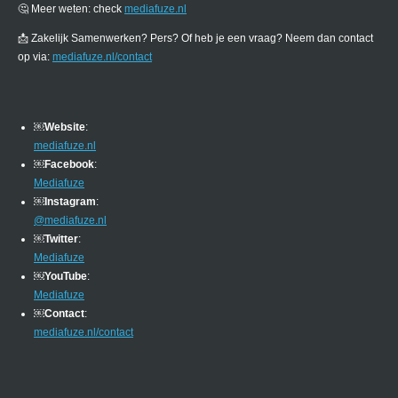
🤔 Meer weten: check
mediafuze.nl
📩 Zakelijk Samenwerken? Pers? Of heb je een vraag? Neem dan contact
op via:
mediafuze.nl/contact
￼
Website
:
mediafuze.nl
￼
Facebook
:
Mediafuze
￼
Instagram
:
@mediafuze.nl
￼
Twitter
:
Mediafuze
￼
YouTube
:
Mediafuze
￼
Contact
:
mediafuze.nl/contact