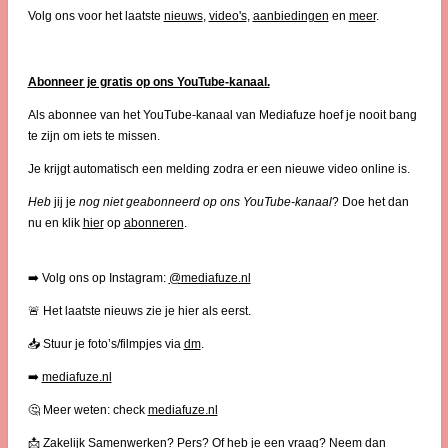
Volg ons voor het laatste
nieuws
,
video's
,
aanbiedingen
en
meer
.
Abonneer je gratis op ons YouTube-kanaal.
Als abonnee van het YouTube-kanaal van Mediafuze hoef je nooit bang
te zijn om iets te missen.
Je krijgt automatisch een melding zodra er een nieuwe video online is.
Heb
jij je
nog niet geabonneerd op ons YouTube-kanaal
? Doe het dan
nu en klik
hier
op
abonneren
.
➡️ Volg ons op Instagram:
@mediafuze.nl
🚨 Het laatste nieuws zie je hier als eerst.
📥 Stuur je foto’s/filmpjes via
dm
.
➡️
mediafuze.nl
🤔 Meer weten: check
mediafuze.nl
📩 Zakelijk Samenwerken? Pers? Of heb je een vraag? Neem dan