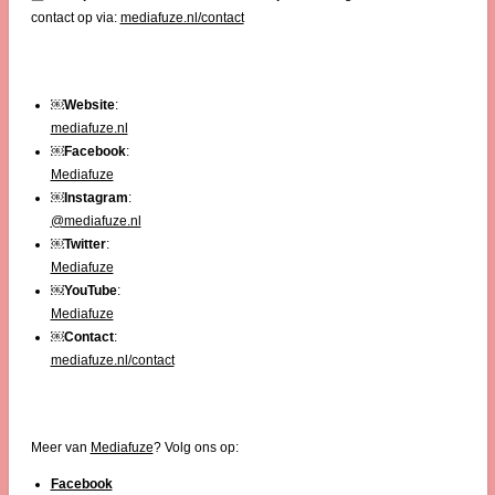
contact op via:
mediafuze.nl/contact
￼
Website
:
mediafuze.nl
￼
Facebook
:
Mediafuze
￼
Instagram
:
@mediafuze.nl
￼
Twitter
:
Mediafuze
￼
YouTube
:
Mediafuze
￼
Contact
:
mediafuze.nl/contact
Meer van
Mediafuze
? Volg ons op:
Facebook