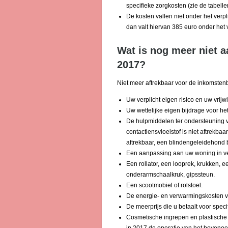
specifieke zorgkosten (zie de tabelle
De kosten vallen niet onder het verpl
dan valt hiervan 385 euro onder het ve
Wat is nog meer niet a
2017?
Niet meer aftrekbaar voor de inkomstenb
Uw verplicht eigen risico en uw vrijw
Uw wettelijke eigen bijdrage voor h
De hulpmiddelen ter ondersteuning v
contactlensvloeistof is niet aftrekbaa
aftrekbaar, een blindengeleidehond b
Een aanpassing aan uw woning in verba
Een rollator, een looprek, krukken, e
onderarmschaalkruk, gipssteun.
Een scootmobiel of rolstoel.
De energie- en verwarmingskosten v
De meerprijs die u betaalt voor speci
Cosmetische ingrepen en plastische ch