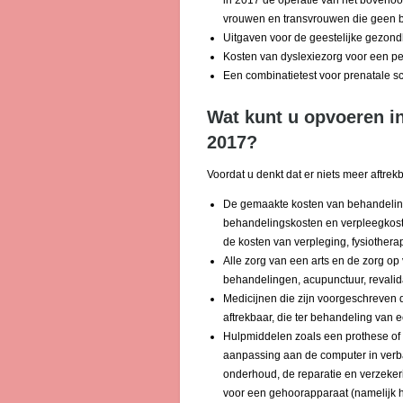
in 2017 de operatie van het bovenoog
vrouwen en transvrouwen die geen b
Uitgaven voor de geestelijke gezondh
Kosten van dyslexiezorg voor een per
Een combinatietest voor prenatale sc
Wat kunt u opvoeren in
2017?
Voordat u denkt dat er niets meer aftrekb
De gemaakte kosten van behandelin
behandelingskosten en verpleegkosten
de kosten van verpleging, fysiotherap
Alle zorg van een arts en de zorg op
behandelingen, acupunctuur, revalida
Medicijnen die zijn voorgeschreven do
aftrekbaar, die ter behandeling van e
Hulpmiddelen zoals een prothese of 
aanpassing aan de computer in verba
onderhoud, de reparatie en verzeker
voor een gehoorapparaat (namelijk he