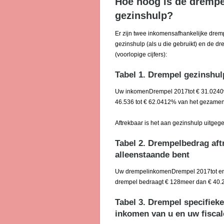
Hoe hoog is de drempe
gezinshulp?
Er zijn twee inkomensafhankelijke dre
gezinshulp (als u die gebruikt) en de dre
(voorlopige cijfers):
Tabel 1. Drempel gezinshu
Uw inkomenDrempel 2017tot € 31.0240v
46.536 tot € 62.0412% van het gezame
Aftrekbaar is het aan gezinshulp uitge
Tabel 2. Drempelbedrag aftr
alleenstaande bent
Uw drempelinkomenDrempel 2017tot en 
drempel bedraagt € 128meer dan € 40.
Tabel 3. Drempel specifieke
inkomen van u en uw fiscal