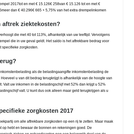
mpel 2017tot en met € 15.126€ 258van € 15.126 tot en met €
56meer dan € 40.296€ 665 + 5,75% van het extra drempelinkomen
 aftrek ziektekosten?
verhoogt die met 40 tot 113%, afhankelijk van uw leeftijd. Vervolgens
empel die in uw geval geldt. Het saldo is het aftrekbare bedrag voor
t specifieke zorgkosten.
terug?
inkomstenbelasting als de belastingaangifte inkomstenbelasting de
Hoeveel u van dit bedrag terugkrijgt is afhankelijk van de hoogte van
t. Valt uw inkomen in de belastingschijf met 52% dan krijgt u 52%
lastingschijf valt. U kunt dus ook alleen maar geld terugkrijgen als u
pecifieke zorgkosten 2017
ekpartij om alle aftrekbare zorgkosten op een rij te zetten. Maar maak
echt op hebt en bewaar de bonnen en rekeningen goed. De