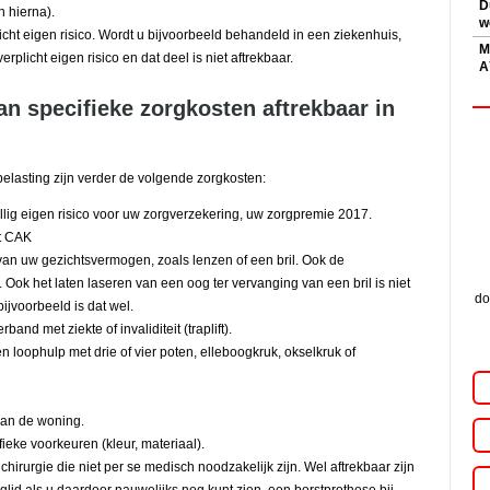
D
n hierna).
w
icht eigen risico. Wordt u bijvoorbeeld behandeld in een ziekenhuis,
M
rplicht eigen risico en dat deel is niet aftrekbaar.
A
an specifieke zorgkosten aftrekbaar in
elasting zijn verder de volgende zorgkosten:
illig eigen risico voor uw zorgverzekering, uw zorgpremie 2017.
et CAK
an uw gezichtsvermogen, zoals lenzen of een bril. Ook de
r. Ook het laten laseren van een oog ter vervanging van een bril is niet
do
ijvoorbeeld is dat wel.
nd met ziekte of invaliditeit (traplift).
en loophulp met drie of vier poten, elleboogkruk, okselkruk of
an de woning.
fieke voorkeuren (kleur, materiaal).
irurgie die niet per se medisch noodzakelijk zijn. Wel aftrekbaar zijn