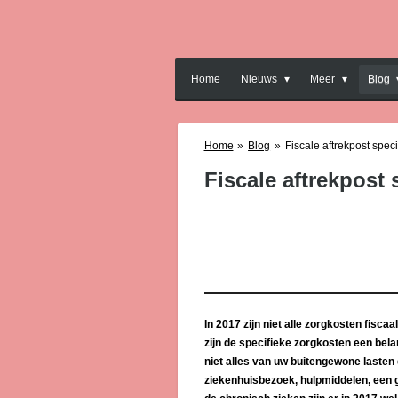
Ga
direct
naar
de
Home
Nieuws
Meer
Blog
hoofdinhoud
Home
»
Blog
»
Fiscale aftrekpost spec
Fiscale aftrekpost
In 2017 zijn niet alle zorgkosten fisca
zijn de specifieke zorgkosten een belan
niet alles van uw buitengewone lasten
ziekenhuisbezoek, hulpmiddelen, een g