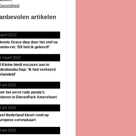
Gezondheid
anbevolen artikelen
 april 2022
lennis Grace diep door het stof na
umbo-rel: ‘Dít heb ik geleerd!’
1 maart 2022
il Kleine biedt excuses aan in
ideoboodschap: 'Ik heb verkeerd
ehandeld'
0 juli 2021
oor het eerst rode panda’s
eboren in DierenPark Amersfoort
6 juli 2021
eel Nederland kleurt rood op
uropese coronakaart
4 juli 2021