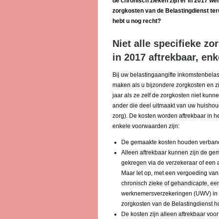
de chronisch zieken zijn er in 2017 we
zorgkosten van de Belastingdienst teru
hebt u nog recht?
Niet alle specifieke zo
in 2017 aftrekbaar, en
Bij uw belastingaangifte inkomstenbelas
maken als u bijzondere zorgkosten en zie
jaar als ze zelf de zorgkosten niet kunn
ander die deel uitmaakt van uw huishoudi
zorg). De kosten worden aftrekbaar in het
enkele voorwaarden zijn:
De gemaakte kosten houden verband me
Alleen aftrekbaar kunnen zijn de ge
gekregen via de verzekeraar of een a
Maar let op, met een vergoeding van
chronisch zieke of gehandicapte, ee
werknemersverzekeringen (UWV) in v
zorgkosten van de Belastingdienst h
De kosten zijn alleen aftrekbaar voo