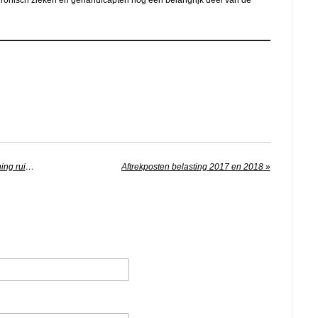
chronisch zieken en gehandicapten nog een belangrijk deel van de
Schenking 2018: vrijstelling eigen woning ruim 100.000 euro
Aftrekposten belasting 2017 en 2018
»