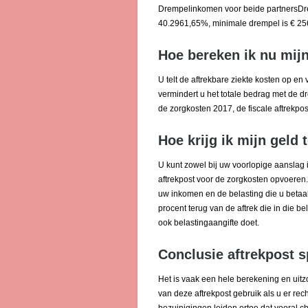
Drempelinkomen voor beide partnersDre
40.2961,65%, minimale drempel is € 2
Hoe bereken ik nu mijn
U telt de aftrekbare ziekte kosten op en 
vermindert u het totale bedrag met de dr
de zorgkosten 2017, de fiscale aftrekpos
Hoe krijg ik mijn geld 
U kunt zowel bij uw voorlopige aanslag 
aftrekpost voor de zorgkosten opvoeren. 
uw inkomen en de belasting die u betaal
procent terug van de aftrek die in die be
ook belastingaangifte doet.
Conclusie aftrekpost s
Het is vaak een hele berekening en uitzo
van deze aftrekpost gebruik als u er r