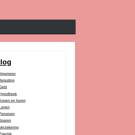
log
Algemeen
Belasting
Geld
Hypotheek
Kopen en huren
Lenen
Pensioen
Sparen
Verzekering
Zakelijk