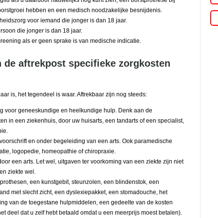
lid als u daardoor nauwelijks nog kunt zien, een borstprothese bij
orstgroei hebben en een medisch noodzakelijke besnijdenis.
eidszorg voor iemand die jonger is dan 18 jaar.
soon die jonger is dan 18 jaar.
reening als er geen sprake is van medische indicatie.
 de aftrekpost specifieke zorgkosten
aar is, het tegendeel is waar. Aftrekbaar zijn nog steeds:
g voor geneeskundige en heelkundige hulp. Denk aan de
 in een ziekenhuis, door uw huisarts, een tandarts of een specialist,
ie.
 voorschrift en onder begeleiding van een arts. Ook paramedische
tie, logopedie, homeopathie of chiropraxie.
or een arts. Let wel, uitgaven ter voorkoming van een ziekte zijn niet
en ziekte wel.
prothesen, een kunstgebit, steunzolen, een blindenstok, een
nd met slecht zicht, een dyslexiepakket, een stomadouche, het
ing van de toegestane hulpmiddelen, een gedeelte van de kosten
t deel dat u zelf hebt betaald omdat u een meerprijs moest betalen).