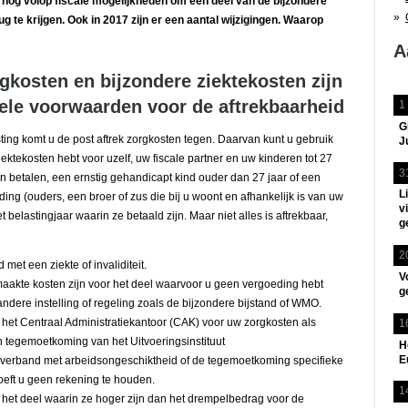
l nog volop fiscale mogelijkheden om een deel van de bijzondere
g te krijgen. Ook in 2017 zijn er een aantal wijzigingen. Waarop
A
rgkosten en bijzondere ziektekosten zijn
kele voorwaarden voor de aftrekbaarheid
1
G
ting komt u de post aftrek zorgkosten tegen. Daarvan kunt u gebruik
J
ktekosten hebt voor uzelf, uw fiscale partner en uw kinderen tot 27
3
en betalen, een ernstig gehandicapt kind ouder dan 27 jaar of een
L
ng (ouders, een broer of zus die bij u woont en afhankelijk is van uw
v
 belastingjaar waarin ze betaald zijn. Maar niet alles is aftrekbaar,
g
2
t een ziekte of invaliditeit.
V
maakte kosten zijn voor het deel waarvoor u geen vergoeding hebt
g
ndere instelling of regeling zoals de bijzondere bijstand of WMO.
 het Centraal Administratiekantoor (CAK) voor uw zorgkosten als
1
n tegemoetkoming van het Uitvoeringsinstituut
H
E
erband met arbeidsongeschiktheid of de tegemoetkoming specifieke
oeft u geen rekening te houden.
1
r het deel waarin ze hoger zijn dan het drempelbedrag voor de