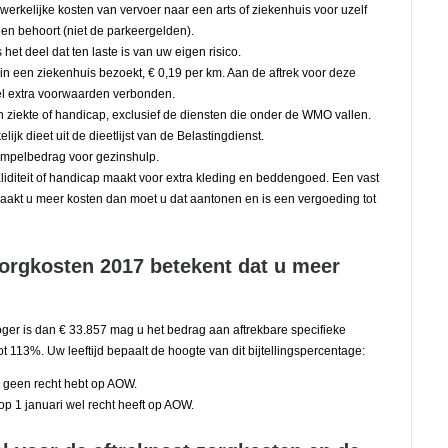
erkelijke kosten van vervoer naar een arts of ziekenhuis voor uzelf
en behoort (niet de parkeergelden).
t deel dat ten laste is van uw eigen risico.
n een ziekenhuis bezoekt, € 0,19 per km. Aan de aftrek voor deze
el extra voorwaarden verbonden.
 ziekte of handicap, exclusief de diensten die onder de WMO vallen.
k dieet uit de dieetlijst van de Belastingdienst.
empelbedrag voor gezinshulp.
aliditeit of handicap maakt voor extra kleding en beddengoed. Een vast
Maakt u meer kosten dan moet u dat aantonen en is een vergoeding tot
zorgkosten 2017 betekent dat u meer
oger is dan € 33.857 mag u het bedrag aan aftrekbare specifieke
 113%. Uw leeftijd bepaalt de hoogte van dit bijtellingspercentage:
 geen recht hebt op AOW.
op 1 januari wel recht heeft op AOW.