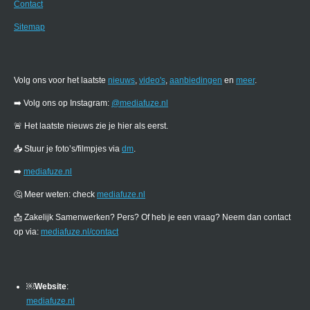
Contact
Sitemap
Volg ons voor het laatste
nieuws
,
video's
,
aanbiedingen
en
meer
.
➡️ Volg ons op Instagram:
@mediafuze.nl
🚨 Het laatste nieuws zie je hier als eerst.
📥 Stuur je foto’s/filmpjes via
dm
.
➡️
mediafuze.nl
🤔 Meer weten: check
mediafuze.nl
📩 Zakelijk Samenwerken? Pers? Of heb je een vraag? Neem dan contact
op via:
mediafuze.nl/contact
￼
Website
:
mediafuze.nl