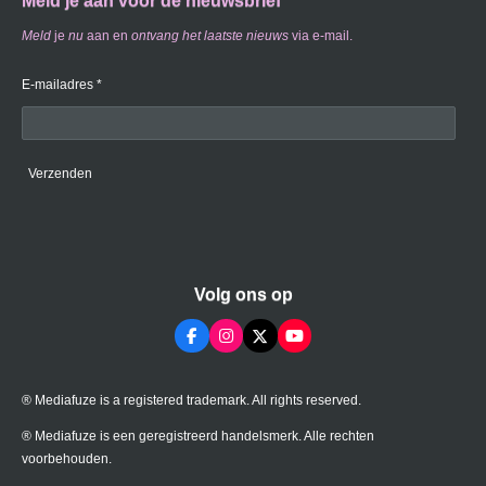
Meld je aan voor de nieuwsbrief
Meld
je
nu
aan en
ontvang
het laatste nieuws
via e-mail.
E-mailadres *
Verzenden
Volg ons op
F
I
X
Y
a
n
o
c
s
u
e
t
T
® Mediafuze is a registered trademark. All rights reserved.
b
a
u
o
g
b
o
r
e
® Mediafuze is een geregistreerd handelsmerk. Alle rechten
k
a
voorbehouden.
m