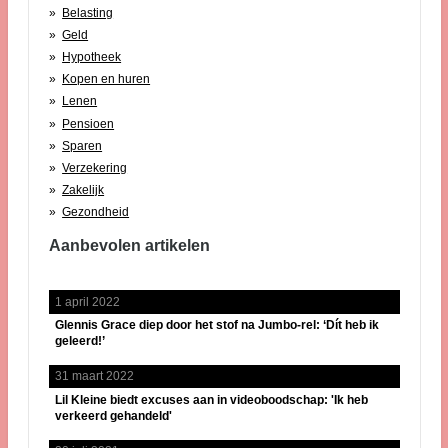
Belasting
Geld
Hypotheek
Kopen en huren
Lenen
Pensioen
Sparen
Verzekering
Zakelijk
Gezondheid
Aanbevolen artikelen
1 april 2022
Glennis Grace diep door het stof na Jumbo-rel: ‘Dít heb ik
geleerd!’
31 maart 2022
Lil Kleine biedt excuses aan in videoboodschap: 'Ik heb
verkeerd gehandeld'