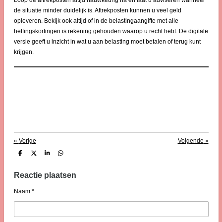
Loop de aftrekposten altijd nauwkeurig na en laat u adviseren wanneer
de situatie minder duidelijk is. Aftrekposten kunnen u veel geld
opleveren. Bekijk ook altijd of in de belastingaangifte met alle
heffingskortingen is rekening gehouden waarop u recht hebt. De digitale
versie geeft u inzicht in wat u aan belasting moet betalen of terug kunt
krijgen.
«
Vorige
Volgende
»
D
D
S
D
e
e
h
e
l
e
a
l
e
l
r
e
Reactie plaatsen
n
e
n
Naam *