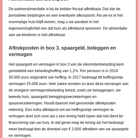
De partneralimentatie is bij de betaler fiscaal aftrekbaar. Dat zijn de
periodieke betalingen en een eventuele afkoopsom. Als uw ex in het
voormalige huis blijft wonen, mag u uw aandeel in het
eigenwoningforfait van dat huis als aftrekpost opvoeren. De alimentatie
aan uw kinderen is niet aftrekbaar.
Aftrekposten in box 3, spaargeld, beleggen en
vermogen
Het spaargeld en vermogen in box 3 van de inkomstenbelasting kent
gemiddeld een belastingheffing van 1,2%. Per persoon is in 2018
30.000 euro vrijgesteld van heffing. In 2017 bedraagt dit heffingsvrije
vermogen 25.000 euro. Vele zaken worden zo door deze vervanger van
de vroegere vermogensbelasting belast, zoals uw beleggingen, uw
tweede huis, spaargeld beleggingsverzekeringen en
spaarverzekeringen. Houdt daarom met genoemde aftrekposten
rekening. Een extra aftrekpost om uw heffingsvrije vermogen te
verhogen doet zich voor als u een lening hebt lopen dat niet dient ter
financiering van uw huis. In dat geval mag de lening als het bedraagt
meer bedraagt dan de drempel van € 3.000 aftrekken van uw spaargeld
en vermogen.