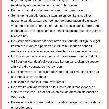
begeleiding van een arts. Dan kan het gaan om acupunctuur,
revalidatie, logopedie, homeopathie of chiropraxie.
De medicijnen die u door een arts krijgt voorgeschreven.
Sommige hulpmiddelen zoals steunzolen, een kunstgebit, een
gedeelte van de kosten voor een gehoorapparaat en alle uitgaven
voor een prothese of prothesen. Niet een rollator, een looprek, een
elleboogkruk, een gipssteun, een okselkruk en onderarmschaalkruk.
Niet een bril.
De kosten van vervoer naar een arts of ziekenhuis. Dit zijn uw eigen
kosten of die van een persoon die tot uw huishouden behoort.
Ambulancevervoer komt voor een deel ten laste van uw eigen risico.
Uw kosten van vervoer als u iemand in een ziekenhuis bezoekt, €
0,19 per km. Aan de aftrek voor deze kosten van ziekenhuisbezoek
zijn wel extra voorwaarden verbonden.
De kosten van een medisch noodzakelijk dieet. Overigens zijn niet
alle dieetkosten aftrekbaar.
Gezinshulp (afhankelijk van uw inkomen).
De extra kosten van vervoer en reiskosten die u maakt door een
ziekte of handicap. Hieronder vallen niet de diensten die onder de
WMO vallen.
De kosten die u door een ziekte of handicap maakt voor extra kleding
en beddengoed.