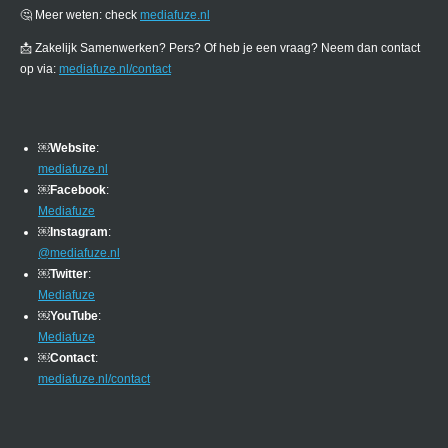
🤔 Meer weten: check
mediafuze.nl
📩 Zakelijk Samenwerken? Pers? Of heb je een vraag? Neem dan contact
op via:
mediafuze.nl/contact
￼
Website
:
mediafuze.nl
￼
Facebook
:
Mediafuze
￼
Instagram
:
@mediafuze.nl
￼
Twitter
:
Mediafuze
￼
YouTube
:
Mediafuze
￼
Contact
:
mediafuze.nl/contact