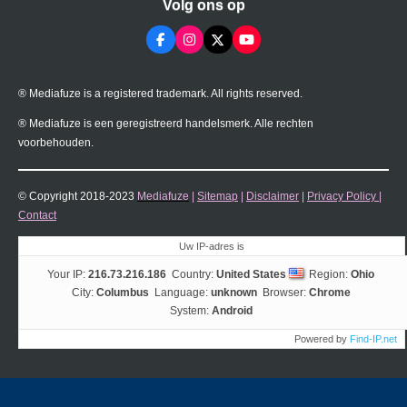
Volg ons op
F
I
X
Y
a
n
o
c
s
u
e
t
T
® Mediafuze is a registered trademark. All rights reserved.
b
a
u
o
g
b
o
r
e
® Mediafuze is een geregistreerd handelsmerk. Alle rechten
k
a
voorbehouden.
m
© Copyright 2018-2023
Mediafuze
|
Sitemap
|
Disclaimer
|
Privacy Policy
|
Contact
Uw IP-adres is
Your IP:
216.73.216.186
Country:
United States
Region:
Ohio
City:
Columbus
Language:
unknown
Browser:
Chrome
System:
Android
Powered by
Find-IP.net