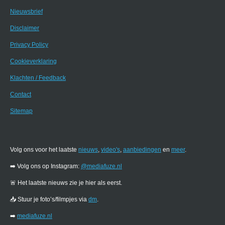
Nieuwsbrief
Disclaimer
Privacy Policy
Cookieverklaring
Klachten / Feedback
Contact
Sitemap
Volg ons voor het laatste
nieuws
,
video's
,
aanbiedingen
en
meer
.
➡️ Volg ons op Instagram:
@mediafuze.nl
🚨 Het laatste nieuws zie je hier als eerst.
📥 Stuur je foto’s/filmpjes via
dm
.
➡️
mediafuze.nl