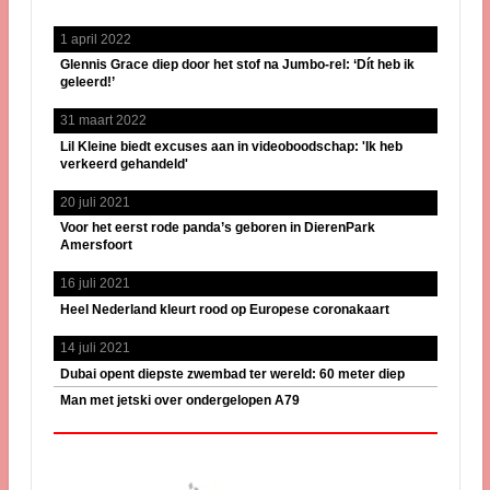
1 april 2022
Glennis Grace diep door het stof na Jumbo-rel: ‘Dít heb ik
geleerd!’
31 maart 2022
Lil Kleine biedt excuses aan in videoboodschap: 'Ik heb
verkeerd gehandeld'
20 juli 2021
Voor het eerst rode panda’s geboren in DierenPark
Amersfoort
16 juli 2021
Heel Nederland kleurt rood op Europese coronakaart
14 juli 2021
Dubai opent diepste zwembad ter wereld: 60 meter diep
Man met jetski over ondergelopen A79