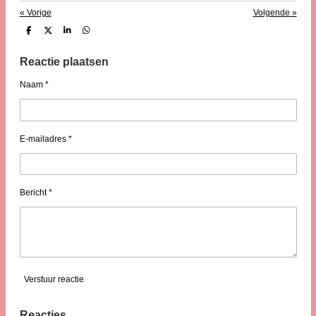
«
Vorige
Volgende
»
D
D
S
D
e
e
h
e
l
e
a
l
e
l
r
e
Reactie plaatsen
n
e
n
Naam *
E-mailadres *
Bericht *
Verstuur reactie
Reacties