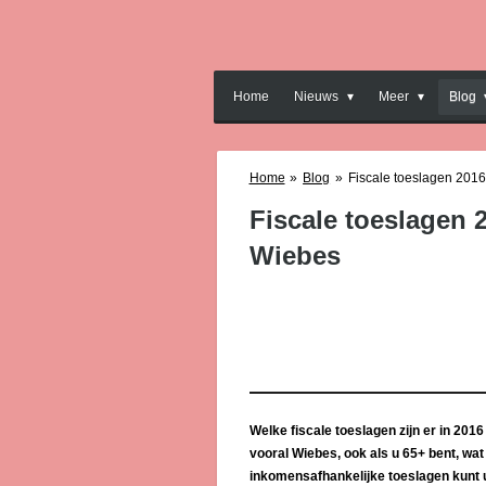
Ga
direct
naar
de
Home
Nieuws
Meer
Blog
hoofdinhoud
Home
»
Blog
»
Fiscale toeslagen 2016
Fiscale toeslagen 2
Wiebes
Welke fiscale toeslagen zijn er in 201
vooral Wiebes, ook als u 65+ bent, wa
inkomensafhankelijke toeslagen kunt u