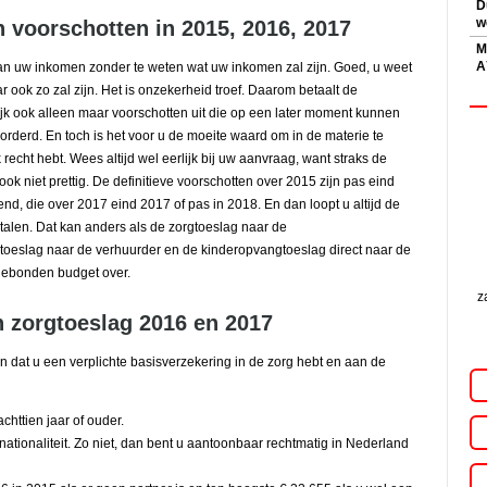
D
w
n voorschotten in 2015, 2016, 2017
M
A
n uw inkomen zonder te weten wat uw inkomen zal zijn. Goed, u weet
aar ook zo zal zijn. Het is onzekerheid troef. Daarom betaalt de
lijk ook alleen maar voorschotten uit die op een later moment kunnen
derd. En toch is het voor u de moeite waard om in de materie te
recht hebt. Wees altijd wel eerlijk bij uw aanvraag, want straks de
k niet prettig. De definitieve voorschotten over 2015 zijn pas eind
nd, die over 2017 eind 2017 of pas in 2018. En dan loopt u altijd de
talen. Dat kan anders als de zorgtoeslag naar de
toeslag naar de verhuurder en de kinderopvangtoeslag direct naar de
dgebonden budget over.
z
n zorgtoeslag 2016 en 2017
jn dat u een verplichte basisverzekering in de zorg hebt en aan de
httien jaar of ouder.
tionaliteit. Zo niet, dan bent u aantoonbaar rechtmatig in Nederland