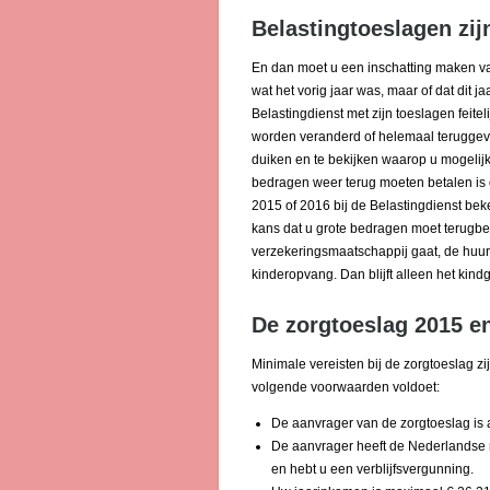
Belastingtoeslagen zij
En dan moet u een inschatting maken va
wat het vorig jaar was, maar of dat dit j
Belastingdienst met zijn toeslagen feite
worden veranderd of helemaal teruggevor
duiken en te bekijken waarop u mogelijk 
bedragen weer terug moeten betalen is oo
2015 of 2016 bij de Belastingdienst beke
kans dat u grote bedragen moet terugbe
verzekeringsmaatschappij gaat, de huur
kinderopvang. Dan blijft alleen het kin
De zorgtoeslag 2015 e
Minimale vereisten bij de zorgtoeslag zi
volgende voorwaarden voldoet:
De aanvrager van de zorgtoeslag is ac
De aanvrager heeft de Nederlandse na
en hebt u een verblijfsvergunning.