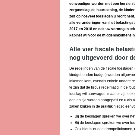
eenvoudiger worden met een herzien bel
zorgtoeslag, de huurtoeslag, de kinder
zelf op hoeveel toeslagen u recht heb
alle veranderingen van het belastings
2017 en 2018 en ook uw vermogen telt 
kabinet wil voor de middeninkomens he
Alle vier fiscale bela
nog uitgevoerd door d
De regelingen van de fiscale toeslagen 
kindgebonden budget) worden uitgevoerd 
inkomen kent, evenals enkele andere rel
te zijn dat de fiscus regelmatig in de fou
toeslag wil aanvragen, maar er zijn ook
dan op tijd worden aangepast en u als 
zaken blijken in de praktijk niet zo een
Bij de toeslagen spreken we over he
Bij de toeslagen spreken we over toes
Ook hier is er een drempelinkomen,