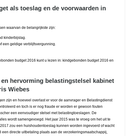
et als toeslag en de voorwaarden in
sen waarvan de belangrijkste zijn:
d kinderbijslag.
f een geldige verblijfsvergunning.
gebonden budget 2016 kunt u lezen in: kindgebonden budget 2016 en
 en hervorming belastingstelsel kabinet
ris Wiebes
gen zijn en hoeveel overlast er voor de aanvrager en Belastingdienst
ntroleerd en toch is er nog fraude er worden er gewoon fouten
sscher een eenvoudiger stelsel met belastingtoeslagen. De
lles wordt samengevoegd. Het jaar 2015 was te vroeg om het uit te
 In 2017 zou een huishoudentoeslag kunnen worden ingevoerd of wacht
 een directe uitbetaling plaats aan de verzekeringsmaatschappij,