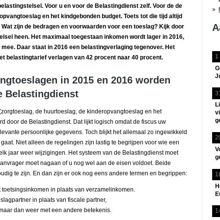
astingstelsel. Voor u en voor de Belastingdienst zelf. Voor de de
opvangtoeslag en het kindgebonden budget. Toets tot die tijd altijd
A
t. Wat zijn de bedragen en voorwaarden voor een toeslag? Kijk door
telsel heen. Het maximaal toegestaan inkomen wordt lager in 2016,
mee. Daar staat in 2016 een belastingverlaging tegenover. Het
1
t belastingtarief verlagen van 42 procent naar 40 procent.
G
J
stingtoeslagen in 2015 en 2016 worden
e Belastingdienst
3
L
(zorgtoeslag, de huurtoeslag, de kinderopvangtoeslag en het
v
g
door de Belastingdienst. Dat lijkt logisch omdat de fiscus uw
evante persoonlijke gegevens. Toch blijkt het allemaal zo ingewikkeld
2
t gaat. Niet alleen de regelingen zijn lastig te begrijpen voor wie een
V
 elk jaar weer wijzigingen. Het systeem van de Belastingdienst moet
g
aanvrager moet nagaan of u nog wel aan de eisen voldoet. Beide
voudig te zijn. En dan zijn er ook nog eens andere termen en begrippen:
1
H
t toetsingsinkomen in plaats van verzamelinkomen.
E
lagpartner in plaats van fiscale partner,
 maar dan weer met een andere betekenis.
1