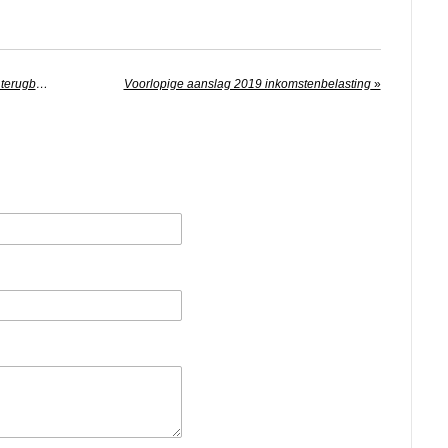
Betalingsregeling toeslagen: voorkom terugbetalen
Voorlopige aanslag 2019 inkomstenbelasting
»