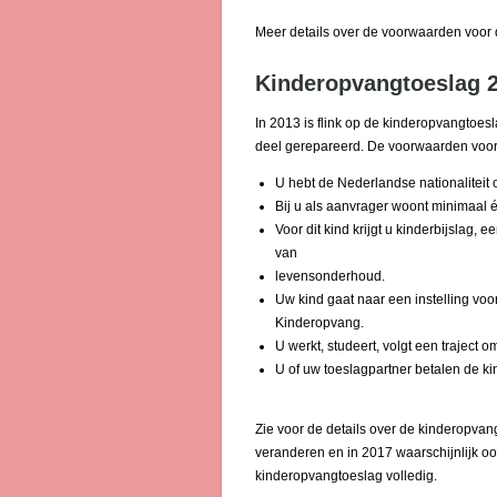
Meer details over de voorwaarden voor 
Kinderopvangtoeslag 2
In 2013 is flink op de kinderopvangtoes
deel gerepareerd. De voorwaarden voor 
U hebt de Nederlandse nationaliteit o
Bij u als aanvrager woont minimaal é
Voor dit kind krijgt u kinderbijslag,
van
levensonderhoud.
Uw kind gaat naar een instelling voor
Kinderopvang.
U werkt, studeert, volgt een traject 
U of uw toeslagpartner betalen de k
Zie voor de details over de kinderopva
veranderen en in 2017 waarschijnlijk ook
kinderopvangtoeslag volledig.