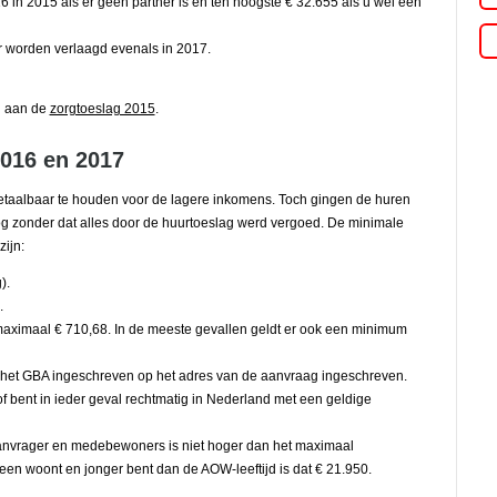
 in 2015 als er geen partner is en ten hoogste € 32.655 als u wel een
r worden verlaagd evenals in 2017.
d aan de
zorgtoeslag 2015
.
2016 en 2017
etaalbaar te houden voor de lagere inkomens. Toch gingen de huren
oog zonder dat alles door de huurtoeslag werd vergoed. De minimale
ijn:
).
.
maximaal € 710,68. In de meeste gevallen geldt er ook een minimum
het GBA ingeschreven op het adres van de aanvraag ingeschreven.
of bent in ieder geval rechtmatig in Nederland met een geldige
anvrager en medebewoners is niet hoger dan het maximaal
een woont en jonger bent dan de AOW-leeftijd is dat € 21.950.