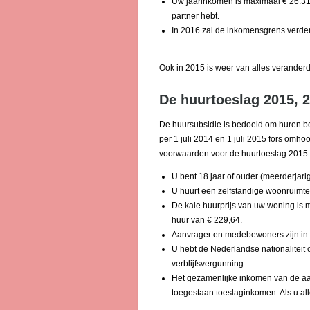
Uw jaarinkomen is maximaal € 26.316
partner hebt.
In 2016 zal de inkomensgrens verde
Ook in 2015 is weer van alles verander
De huurtoeslag 2015, 
De huursubsidie is bedoeld om huren b
per 1 juli 2014 en 1 juli 2015 fors omh
voorwaarden voor de huurtoeslag 2015 z
U bent 18 jaar of ouder (meerderjarig
U huurt een zelfstandige woonruimte
De kale huurprijs van uw woning is 
huur van € 229,64.
Aanvrager en medebewoners zijn in 
U hebt de Nederlandse nationaliteit 
verblijfsvergunning.
Het gezamenlijke inkomen van de a
toegestaan toeslaginkomen. Als u all