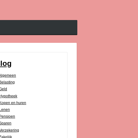
log
Algemeen
Belasting
Geld
Hypotheek
Kopen en huren
Lenen
Pensioen
Sparen
Verzekering
Zakelijk