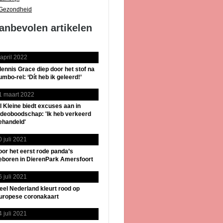
Gezondheid
anbevolen artikelen
 april 2022
lennis Grace diep door het stof na
umbo-rel: ‘Dít heb ik geleerd!’
1 maart 2022
il Kleine biedt excuses aan in
ideoboodschap: 'Ik heb verkeerd
ehandeld'
0 juli 2021
oor het eerst rode panda’s
eboren in DierenPark Amersfoort
6 juli 2021
eel Nederland kleurt rood op
uropese coronakaart
4 juli 2021