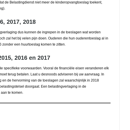
dat de Belastingdienst niet meer de kinderopvangtoeslag toekent,
ng).
6, 2017, 2018
ingverlaging dus kunnen de ingrepen in de toeslagen wat worden
och zal het bij velen pijn doen. Ouderen die hun ouderentoeslag al in
6 zonder een huurtoeslag komen te zitten.
 2015, 2016 en 2017
de specifieke voorwaarden. Vooral de financiële eisen veranderen elk
moet terug betalen. Laat u desnoods adviseren bij uw aanvraag. In
 en de hervorming van de toeslagen zal waarschijnlijk in 2018
belastingstelsel doorgaat. Een belastingverlaging in de
l aan te komen.