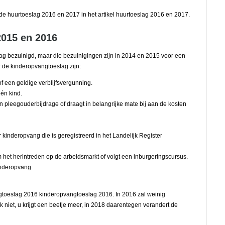
de huurtoeslag 2016 en 2017 in het artikel huurtoeslag 2016 en 2017.
015 en 2016
lag bezuinigd, maar die bezuinigingen zijn in 2014 en 2015 voor een
de kinderopvangtoeslag zijn:
f een geldige verblijfsvergunning.
én kind.
 een pleegouderbijdrage of draagt in belangrijke mate bij aan de kosten
 kinderopvang die is geregistreerd in het Landelijk Register
om het herintreden op de arbeidsmarkt of volgt een inburgeringscursus.
inderopvang.
ngtoeslag 2016 kinderopvangtoeslag 2016. In 2016 zal weinig
 niet, u krijgt een beetje meer, in 2018 daarentegen verandert de