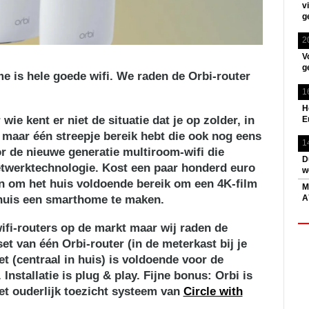
v
g
2
V
g
e is hele goede wifi. We raden de Orbi-router
1
H
 wie kent er niet de situatie dat je op zolder, in
E
 maar één streepje bereik hebt die ook nog eens
1
or de nieuwe generatie multiroom-wifi die
D
twerktechnologie. Kost een paar honderd euro
w
en om het huis voldoende bereik om een ​4K-film
M
 huis een smarthome te maken.
A
ifi-routers op de markt maar wij raden de
et van één Orbi-router (in de meterkast bij je
t (centraal in huis) is voldoende voor de
Installatie is plug & play. Fijne bonus: Orbi is
et ouderlijk toezicht systeem van
Circle with