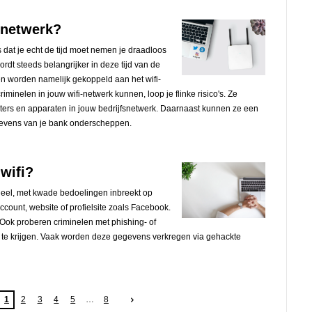
i-netwerk?
 dat je echt de tijd moet nemen je draadloos
ordt steeds belangrijker in deze tijd van de
en worden namelijk gekoppeld aan het wifi-
riminelen in jouw wifi-netwerk kunnen, loop je flinke risico's. Ze
ters en apparaten in jouw bedrijfsnetwerk. Daarnaast kunnen ze een
egevens van je bank onderscheppen.
wifi?
eel, met kwade bedoelingen inbreekt op
ount, website of profielsite zoals Facebook.
Ook proberen criminelen met phishing- of
te krijgen. Vaak worden deze gegevens verkregen via gehackte
1
2
3
4
5
8