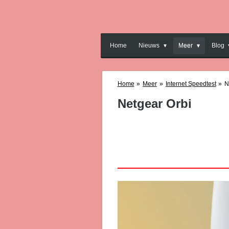
Ga
direct
naar
de
Home
Nieuws
Meer
Blog
hoofdinhoud
Home
»
Meer
»
Internet Speedtest
»
N
Netgear Orbi