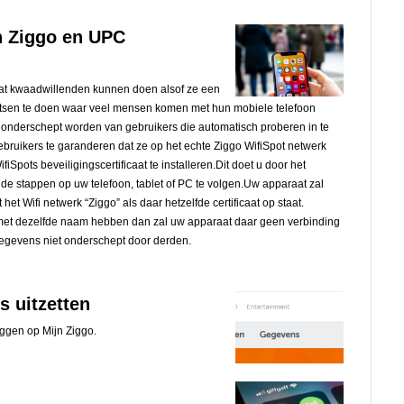
an Ziggo en UPC
it dat kwaadwillenden kunnen doen alsof ze een
atsen te doen waar veel mensen komen met hun mobiele telefoon
s onderschept worden van gebruikers die automatisch proberen in te
bruikers te garanderen dat ze op het echte Ziggo WifiSpot netwerk
Spots beveiligingscertificaat te installeren.Dit doet u door het
 de stappen op uw telefoon, tablet of PC te volgen.Uw apparaat zal
et Wifi netwerk “Ziggo” als daar hetzelfde certificaat op staat.
et dezelfde naam hebben dan zal uw apparaat daar geen verbinding
evens niet onderschept door derden.
s uitzetten
oggen op Mijn Ziggo.