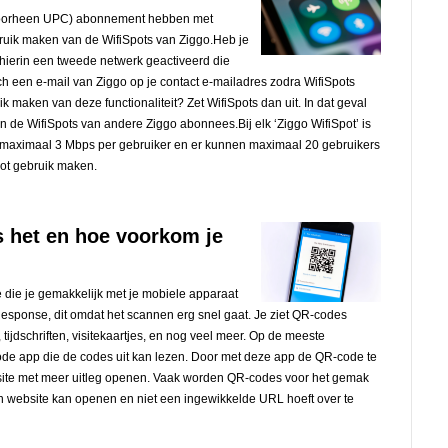
f voorheen UPC) abonnement hebben met
ebruik maken van de WifiSpots van Ziggo.Heb je
ierin een tweede netwerk geactiveerd die
ch een e-mail van Ziggo op je contact e-mailadres zodra WifiSpots
k maken van deze functionaliteit? Zet WifiSpots dan uit. In dat geval
 de WifiSpots van andere Ziggo abonnees.Bij elk ‘Ziggo WifiSpot’ is
 maximaal 3 Mbps per gebruiker en er kunnen maximaal 20 gebruikers
pot gebruik maken.
s het en hoe voorkom je
 die je gemakkelijk met je mobiele apparaat
 Response, dit omdat het scannen erg snel gaat. Je ziet QR-codes
tijdschriften, visitekaartjes, en nog veel meer. Op de meeste
de app die de codes uit kan lezen. Door met deze app de QR-code te
 site met meer uitleg openen. Vaak worden QR-codes voor het gemak
en website kan openen en niet een ingewikkelde URL hoeft over te