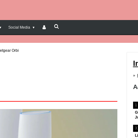
Social Media
etgear Orbi
I
A
1
G
J
3
L