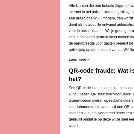
Alle klanten die een betaald Ziggo (o
internet in het pakket, kunnen gratis g
een draadloos Wi-Fi modem, dan wordt h
dient als hotspot. Je ontvangt automatis
voor je beschikbaar is.Wil je geen gebrui
kan je ook geen gebruik meer maken van
de bandbreedte voor gasten beperkt tot
gelijktijdig op één modem van de WifiS
Lees meer »
QR-code fraude: Wat i
het?
Een QR-code is een soort streepjescode
kunt uitlezen. QR staat hier voor Quick
tegenwoordig overal, op reclamefolders, 
smartphones staat standaard een QR-co
scannen kun je bijvoorbeeld direct een
gebruikt omdat je op deze wijze snel e
typen.