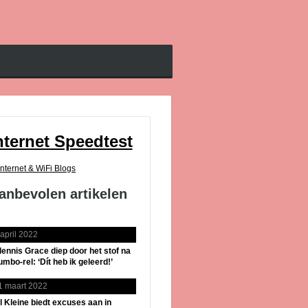
nternet Speedtest
Internet & WiFi Blogs
anbevolen artikelen
 april 2022
lennis Grace diep door het stof na
umbo-rel: ‘Dít heb ik geleerd!’
1 maart 2022
il Kleine biedt excuses aan in