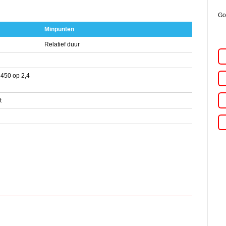
Go
Minpunten
Relatief duur
450 op 2,4
t