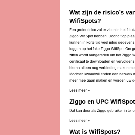
Wat zijn de risico’s v
WifiSpots?
Een groter risico zal er zitten in het fe
Ziggo WifiSpot hebben. Door dit op pla
kunnen in korte tijd veel inlog gegeven
loggen op het fake Ziggo WifiSpot.Om ge
zitten wordt aangeraden om het Ziggo Wifi
certificaat te downloaden en vervolgens
hierna alleen nog verbinding maken met h
Mochten kwaadwillenden een netwerk m
meer mee gaan maken en worden uw geg
Lees meer »
Ziggo en UPC WifiSpot
Dat kan door als Ziggo gebruiker in te l
Lees meer »
Wat is WifiSpots?