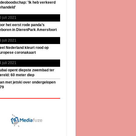
ideoboodschap: 'Ik heb verkeerd
ehandeld'
0 juli 2021
oor het eerst rode panda’s
eboren in DierenPark Amersfoort
6 juli 2021
eel Nederland kleurt rood op
uropese coronakaart
4 juli 2021
ubai opent diepste zwembad ter
ereld: 60 meter diep
an met jetski over ondergelopen
79