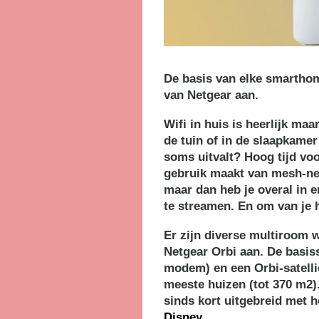
De basis van elke smarthom
van Netgear aan.
Wifi in huis is heerlijk maar
de tuin of in de slaapkamer
soms uitvalt? Hoog tijd vo
gebruik maakt van mesh-ne
maar dan heb je overal in 
te streamen. En om van je
Er zijn diverse multiroom w
Netgear Orbi aan. De basiss
modem) en een Orbi-satellie
meeste huizen (tot 370 m2). 
sinds kort uitgebreid met h
Disney
.