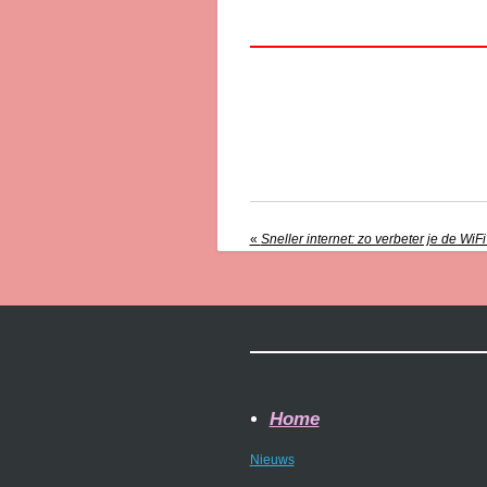
«
Sneller internet: zo verbeter je de WiFi
Home
Nieuws