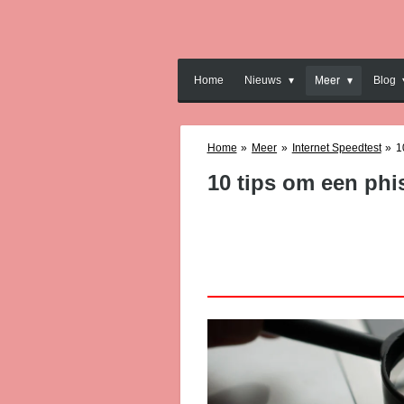
Ga
direct
naar
de
Home
Nieuws
Meer
Blog
hoofdinhoud
Home
»
Meer
»
Internet Speedtest
»
1
10 tips om een phi