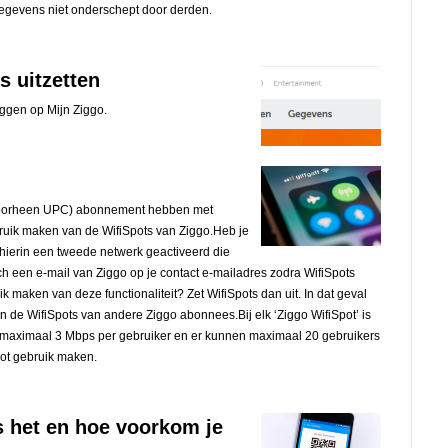
evens niet onderschept door derden.
s uitzetten
oggen op Mijn Ziggo.
f voorheen UPC) abonnement hebben met
ebruik maken van de WifiSpots van Ziggo.Heb je
ierin een tweede netwerk geactiveerd die
ch een e-mail van Ziggo op je contact e-mailadres zodra WifiSpots
k maken van deze functionaliteit? Zet WifiSpots dan uit. In dat geval
 de WifiSpots van andere Ziggo abonnees.Bij elk ‘Ziggo WifiSpot’ is
 maximaal 3 Mbps per gebruiker en er kunnen maximaal 20 gebruikers
pot gebruik maken.
s het en hoe voorkom je