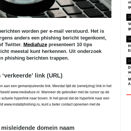
v
g
2
V
g
erichten worden per e-mail verstuurd. Het is
ergens anders een phishing bericht tegenkomt,
1
f Twitter.
Mediafuze
presenteert 10 tips
H
E
icht meestal kunt herkennen. Uit onderzoek
in phishing berichten trappen.
1
D
w
 ‘verkeerde’ link (URL)
M
A
n aan een gemanipuleerde link. Meestal lijkt de (verwijzing) link in het
oorbeeld www.mediafuze.nl. Wanneer de gebruiker met de cursor op de
de actuele hyperlink naar boven. In het geval dat de hyperlink naar een
eld www.installphishing.ru, kunt u beter contact opnemen met de
n misleidende domein naam