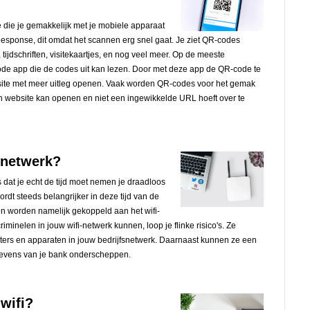
 die je gemakkelijk met je mobiele apparaat
 Response, dit omdat het scannen erg snel gaat. Je ziet QR-codes
tijdschriften, visitekaartjes, en nog veel meer. Op de meeste
de app die de codes uit kan lezen. Door met deze app de QR-code te
 site met meer uitleg openen. Vaak worden QR-codes voor het gemak
en website kan openen en niet een ingewikkelde URL hoeft over te
i-netwerk?
 dat je echt de tijd moet nemen je draadloos
ordt steeds belangrijker in deze tijd van de
en worden namelijk gekoppeld aan het wifi-
riminelen in jouw wifi-netwerk kunnen, loop je flinke risico's. Ze
ters en apparaten in jouw bedrijfsnetwerk. Daarnaast kunnen ze een
egevens van je bank onderscheppen.
wifi?