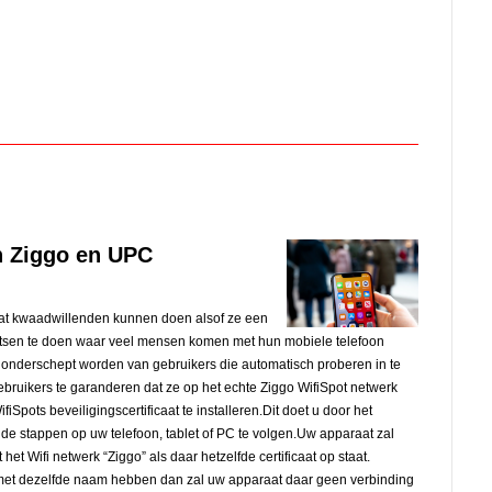
an Ziggo en UPC
it dat kwaadwillenden kunnen doen alsof ze een
atsen te doen waar veel mensen komen met hun mobiele telefoon
s onderschept worden van gebruikers die automatisch proberen in te
bruikers te garanderen dat ze op het echte Ziggo WifiSpot netwerk
Spots beveiligingscertificaat te installeren.Dit doet u door het
 de stappen op uw telefoon, tablet of PC te volgen.Uw apparaat zal
et Wifi netwerk “Ziggo” als daar hetzelfde certificaat op staat.
et dezelfde naam hebben dan zal uw apparaat daar geen verbinding