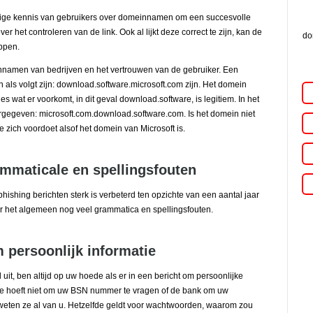
ige kennis van gebruikers over domeinnamen om een succesvolle
ver het controleren van de link. Ook al lijkt deze correct te zijn, kan de
do
appen.
nnamen van bedrijven en het vertrouwen van de gebruiker. Een
als volgt zijn: download.software.microsoft.com zijn. Het domein
les wat er voorkomt, in dit geval download.software, is legitiem. In het
gegeven: microsoft.com.download.software.com. Is het domein niet
 zich voordoet alsof het domein van Microsoft is.
ammaticale en spellingsfouten
ishing berichten sterk is verbeterd ten opzichte van een aantal jaar
er het algemeen nog veel grammatica en spellingsfouten.
m persoonlijk informatie
l uit, ben altijd op uw hoede als er in een bericht om persoonlijke
e hoeft niet om uw BSN nummer te vragen of de bank om uw
ten ze al van u. Hetzelfde geldt voor wachtwoorden, waarom zou