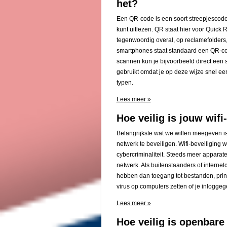
het?
Een QR-code is een soort streepjescode
kunt uitlezen. QR staat hier voor Quick
tegenwoordig overal, op reclamefolders, 
smartphones staat standaard een QR-co
scannen kun je bijvoorbeeld direct een
gebruikt omdat je op deze wijze snel e
typen.
Lees meer »
Hoe veilig is jouw wif
Belangrijkste wat we willen meegeven is
netwerk te beveiligen. Wifi-beveiliging w
cybercriminaliteit. Steeds meer apparat
netwerk. Als buitenstaanders of internetc
hebben dan toegang tot bestanden, prin
virus op computers zetten of je inlogg
Lees meer »
Hoe veilig is openbare 