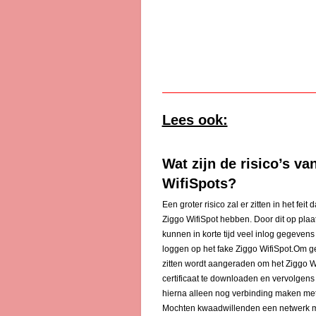
Lees ook:
Wat zijn de risico’s v
WifiSpots?
Een groter risico zal er zitten in het fe
Ziggo WifiSpot hebben. Door dit op pla
kunnen in korte tijd veel inlog gegeven
loggen op het fake Ziggo WifiSpot.Om ge
zitten wordt aangeraden om het Ziggo Wifi
certificaat te downloaden en vervolgens
hierna alleen nog verbinding maken met h
Mochten kwaadwillenden een netwerk m