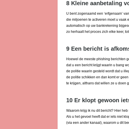
8 Kleine aanbetaling v
U bent zogenaamd een ‘erfgenaam’ van e
die miljoenen te activeren moet u vaak
automatisch op uw bankrekening bijges
zo herhaalt het proces zich elke keer, tot
9 Een bericht is afkom
Hoewel de meeste phishing berichten geri
dat u een bericht krijgt waarin u bang wor
de politie waarin gesteld wordt dat u i
de politie schikken en dan komt er geen 
te krijgen, althans dat willen ze u doen 
10 Er klopt gewoon iet
Waarom krijg ik nu dit bericht? Hier heb 
Als u het gevoel heeft dat er iets niet kl
(via een ander kanaal), waarom u dit ber