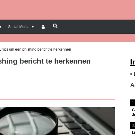
Social Media
0 tips om een phishing bericht te herkennen
shing bericht te herkennen
I
A
1
G
J
3
L