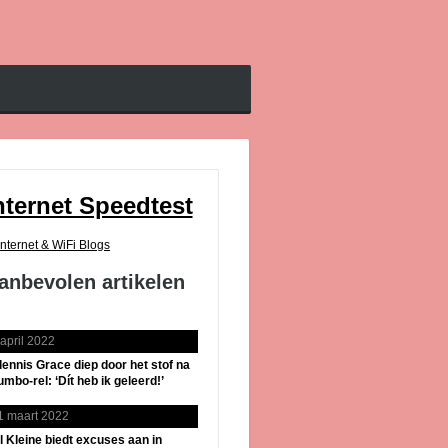
nternet Speedtest
Internet & WiFi Blogs
anbevolen artikelen
 april 2022
lennis Grace diep door het stof na
umbo-rel: ‘Dít heb ik geleerd!’
1 maart 2022
il Kleine biedt excuses aan in