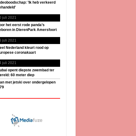
ideoboodschap: 'Ik heb verkeerd
ehandeld'
0 juli 2021
oor het eerst rode panda’s
eboren in DierenPark Amersfoort
6 juli 2021
eel Nederland kleurt rood op
uropese coronakaart
4 juli 2021
ubai opent diepste zwembad ter
ereld: 60 meter diep
an met jetski over ondergelopen
79