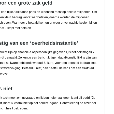
oor een grote zak geld
en rijke Afrikaanse prins en u hebt nu recht op enkele miljoenen. Om
 een klein bedrag vooraf aanbetalen, daarna worden de miljoenen
chreven. Wanneer u betaald komen er weer onverwachte kosten bij en
dat u stopt met betalen.
stig van een ‘overheidsinstantie’
cht zijn op financiële of persoonlijke gegevens, is het ook mogelijk
dt gemaakt. Zo kunt u een bericht krijgen dat afkomstig lijkt te zijn van
llegale software hebt gedownload. U kunt, voor een bepaald bedrag, met
strafvervolging. Betaald u niet, dan heeft u de kans om een strafblad
geloven.
s niet
ik toch nooit om gevraagd en ik ben helemaal geen klant bij bedrijf X.
opt, moet ik vooral niet op het bericht ingaan. Controleer bij de afzender
icht heeft gekregen.