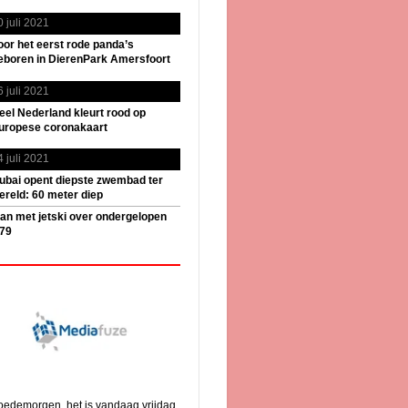
0 juli 2021
oor het eerst rode panda’s
eboren in DierenPark Amersfoort
6 juli 2021
eel Nederland kleurt rood op
uropese coronakaart
4 juli 2021
ubai opent diepste zwembad ter
ereld: 60 meter diep
an met jetski over ondergelopen
79
edemorgen, het is vandaag vrijdag