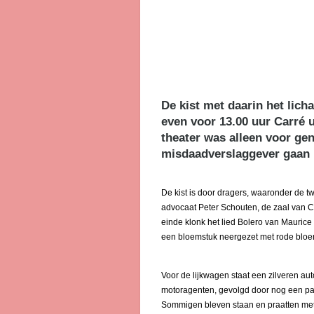
De kist met daarin het lic
even voor 13.00 uur Carré 
theater was alleen voor ge
misdaadverslaggever gaan n
De kist is door dragers, waaronder de 
advocaat Peter Schouten, de zaal van Car
einde klonk het lied Bolero van Maurice R
een bloemstuk neergezet met rode blo
Voor de lijkwagen staat een zilveren au
motoragenten, gevolgd door nog een paa
Sommigen bleven staan en praatten met e