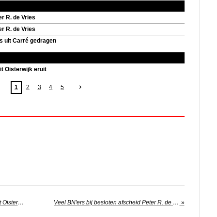
r R. de Vries
r R. de Vries
es uit Carré gedragen
t Oisterwijk eruit
1
2
3
4
5
Zo zag de ruimtereis van Oliver (18) uit Oisterwijk eruit
Veel BN'ers bij besloten afscheid Peter R. de Vries
»