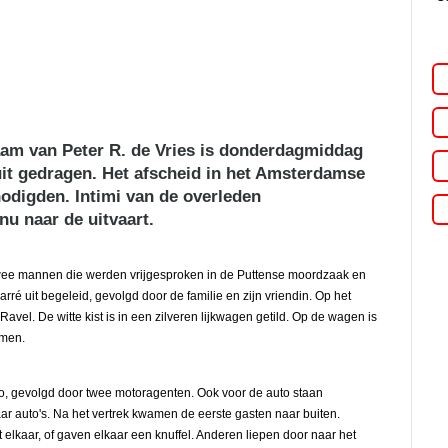
haam van Peter R. de Vries is donderdagmiddag
uit gedragen. Het afscheid in het Amsterdamse
nodigden. Intimi van de overleden
u naar de uitvaart.
twee mannen die werden vrijgesproken in de Puttense moordzaak en
ré uit begeleid, gevolgd door de familie en zijn vriendin. Op het
avel. De witte kist is in een zilveren lijkwagen getild. Op de wagen is
emen.
to, gevolgd door twee motoragenten. Ook voor de auto staan
r auto's. Na het vertrek kwamen de eerste gasten naar buiten.
lkaar, of gaven elkaar een knuffel. Anderen liepen door naar het