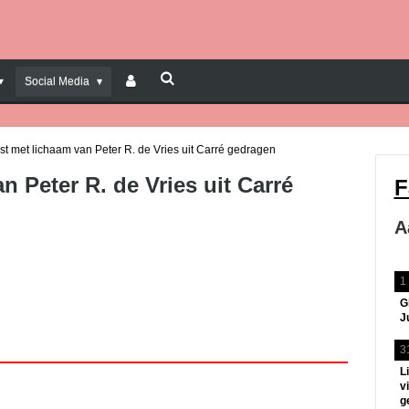
Social Media
ist met lichaam van Peter R. de Vries uit Carré gedragen
n Peter R. de Vries uit Carré
F
A
1
G
J
3
L
v
g