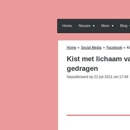
Ga
direct
naar
de
Home
Nieuws
Meer
Blog
hoofdinhoud
Home
»
Social Media
»
Facebook
»
K
Kist met lichaam va
gedragen
Gepubliceerd op 22 juli 2021 om 17:49