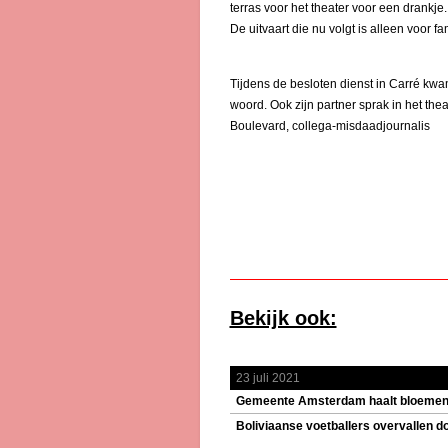
terras voor het theater voor een drankje.
De uitvaart die nu volgt is alleen voor f
Tijdens de besloten dienst in Carré kw
woord. Ook zijn partner sprak in het 
Boulevard, collega-misdaadjournalis
Bekijk ook:
23 juli 2021
Gemeente Amsterdam haalt bloemenze
Boliviaanse voetballers overvallen d