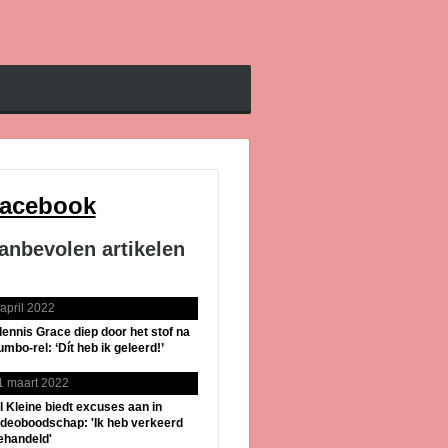
acebook
anbevolen artikelen
 april 2022
lennis Grace diep door het stof na
umbo-rel: ‘Dít heb ik geleerd!’
1 maart 2022
il Kleine biedt excuses aan in
ideoboodschap: 'Ik heb verkeerd
ehandeld'