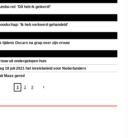
mbo-rel: ‘Dít heb ik geleerd!’
oboodschap: 'Ik heb verkeerd gehandeld'
 tijdens Oscars na grap over zijn vrouw
ouw uit ondergelopen huis
 18 juli 2021 het inreisbeleid voor Nederlanders
uit Maas gered
1
2
3