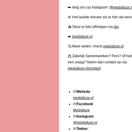
➡️ Volg ons op Instagram:
@mediafuze.n
🚨 Het laatste nieuws zie je hier als eerst
📥 Stuur je foto’s/filmpjes via
dm
.
➡️
mediafuze.nl
🤔 Meer weten: check
mediafuze.nl
📩 Zakelijk Samenwerken? Pers? Of heb
een vraag? Neem dan contact op via:
mediafuze.nl/contact
￼
Website
:
mediafuze.nl
￼
Facebook
:
Mediafuze
￼
Instagram
:
@mediafuze.nl
￼
Twitter
: