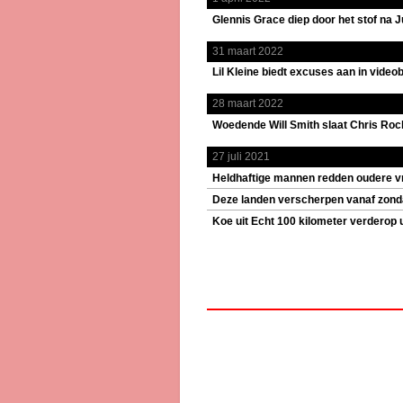
Glennis Grace diep door het stof na Ju
31 maart 2022
Lil Kleine biedt excuses aan in vide
28 maart 2022
Woedende Will Smith slaat Chris Rock
27 juli 2021
Heldhaftige mannen redden oudere vr
Deze landen verscherpen vanaf zondag
Koe uit Echt 100 kilometer verderop 