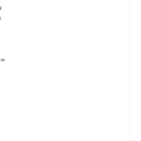
l
.
 je