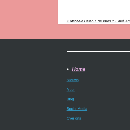
«
Afscheid Peter R. de Vries in Carré 
Home
Nieuws
Meer
Blog
Social Media
Over ons