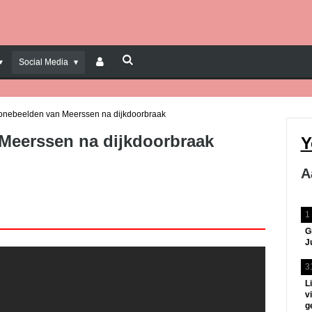
Social Media
onebeelden van Meerssen na dijkdoorbraak
Meerssen na dijkdoorbraak
Y
A
1
G
J
3
L
v
g