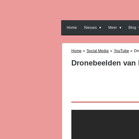
Ga
direct
naar
de
Home
Nieuws
Meer
Blog
hoofdinhoud
Home
»
Social Media
»
YouTube
»
Dr
Dronebeelden van 