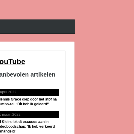
ouTube
anbevolen artikelen
 april 2022
lennis Grace diep door het stof na
umbo-rel: ‘Dít heb ik geleerd!’
1 maart 2022
il Kleine biedt excuses aan in
ideoboodschap: 'Ik heb verkeerd
ehandeld'