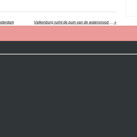
Amsterdam
Valkenburg ruimt de puin van de watersnood op: "Afval blijft van alle kanten komen"
»