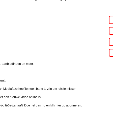
s
,
aanbiedingen
en
meer
.
aal.
Mediafuze hoef je nooit bang te zijn om iets te missen.
er een nieuwe video online is.
 YouTube-kanaal
? Doe het dan nu en klik
hier
op
abonneren
.