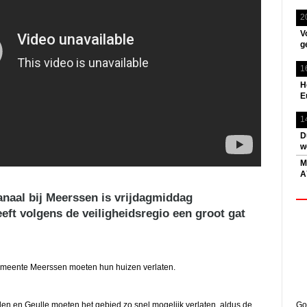
2
V
g
1
H
E
1
D
w
M
A
anaal bij Meerssen is vrijdagmiddag
eft volgens de veiligheidsregio een groot gat
emeente Meerssen moeten hun huizen verlaten.
 en Geulle moeten het gebied zo snel mogelijk verlaten, aldus de
Go