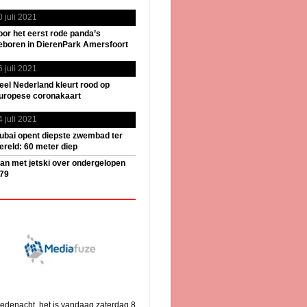
0 juli 2021
oor het eerst rode panda’s
eboren in DierenPark Amersfoort
6 juli 2021
eel Nederland kleurt rood op
uropese coronakaart
4 juli 2021
ubai opent diepste zwembad ter
ereld: 60 meter diep
an met jetski over ondergelopen
79
edenacht, het is vandaag zaterdag 8