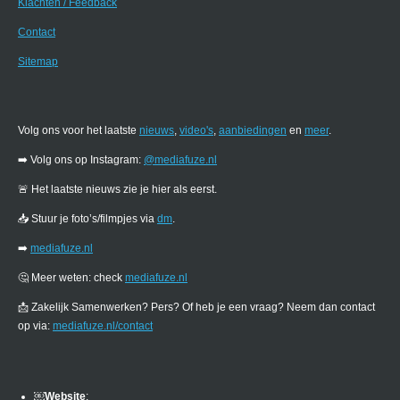
Klachten / Feedback
Contact
Sitemap
Volg ons voor het laatste
nieuws
,
video's
,
aanbiedingen
en
meer
.
➡️ Volg ons op Instagram:
@mediafuze.nl
🚨 Het laatste nieuws zie je hier als eerst.
📥 Stuur je foto’s/filmpjes via
dm
.
➡️
mediafuze.nl
🤔 Meer weten: check
mediafuze.nl
📩 Zakelijk Samenwerken? Pers? Of heb je een vraag? Neem dan contact
op via:
mediafuze.nl/contact
￼
Website
: