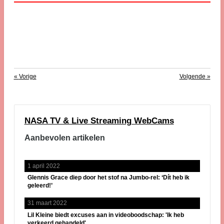
«
Vorige
Volgende
»
NASA TV & Live Streaming WebCams
Aanbevolen artikelen
1 april 2022
Glennis Grace diep door het stof na Jumbo-rel: ‘Dít heb ik
geleerd!’
31 maart 2022
Lil Kleine biedt excuses aan in videoboodschap: 'Ik heb
verkeerd gehandeld'