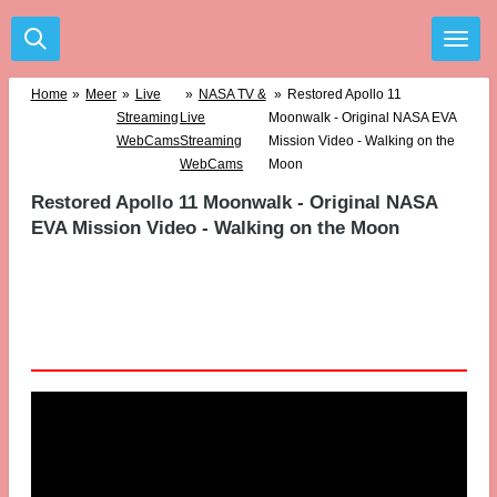
Ga
direct
naar
de
Home
»
Meer
»
Live
»
NASA TV &
»
Restored Apollo 11
hoofdinhoud
Streaming
Live
Moonwalk - Original NASA EVA
WebCams
Streaming
Mission Video - Walking on the
WebCams
Moon
Restored Apollo 11 Moonwalk - Original NASA
EVA Mission Video - Walking on the Moon