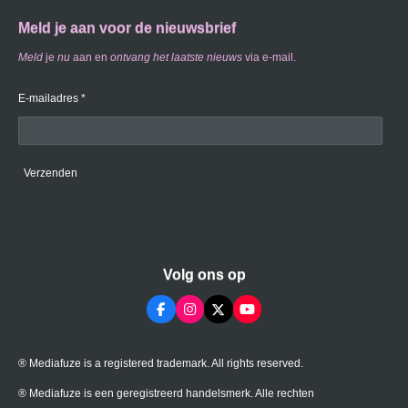
Meld je aan voor de nieuwsbrief
Meld
je
nu
aan en
ontvang
het laatste nieuws
via e-mail.
E-mailadres *
Verzenden
Volg ons op
F
I
X
Y
a
n
o
c
s
u
e
t
T
® Mediafuze is a registered trademark. All rights reserved.
b
a
u
o
g
b
o
r
e
® Mediafuze is een geregistreerd handelsmerk. Alle rechten
k
a