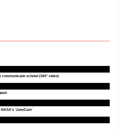
 communicatie schotel (360° video)
gaan
an NASA's 'JunoCam'