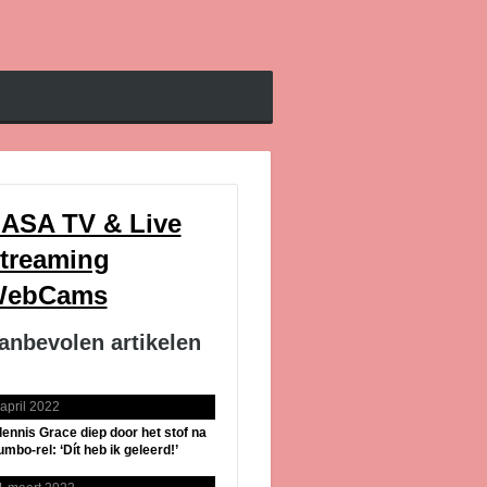
ASA TV & Live
treaming
ebCams
anbevolen artikelen
 april 2022
lennis Grace diep door het stof na
umbo-rel: ‘Dít heb ik geleerd!’