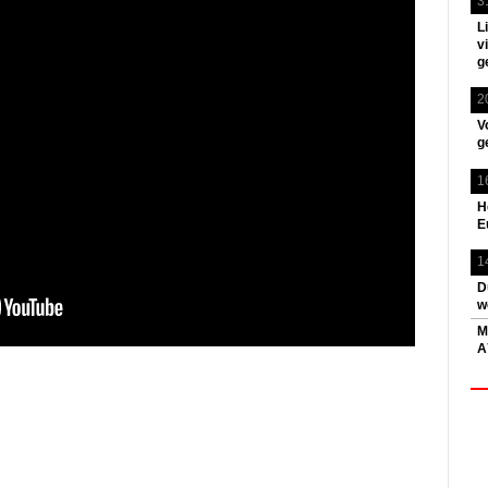
3
L
v
g
2
V
g
1
H
E
1
D
w
M
A