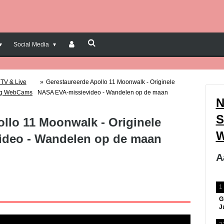
Social Media
TV & Live
»
Gerestaureerde Apollo 11 Moonwalk - Originele
ng WebCams
NASA EVA-missievideo - Wandelen op de maan
N
S
llo 11 Moonwalk - Originele
W
ideo - Wandelen op de maan
A
1
G
J