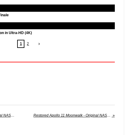
inale
n in Ultra-HD (4K)
1
2
Restored Apollo 11 Moonwalk - Original NASA EVA Mission Video - Walking on the Moon
Restored Apollo 11 Moonwalk - Original NASA EVA Mission Video - Walking on the Moon
»