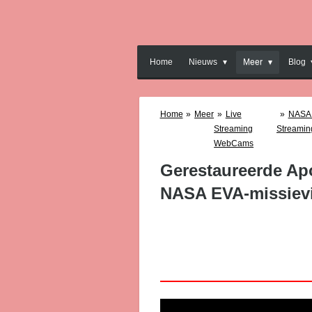
Ga
direct
naar
de
Home
Nieuws
Meer
Blog
hoofdinhoud
Home
»
Meer
»
Live
»
NASA 
Streaming
Streami
WebCams
Gerestaureerde Apo
NASA EVA-missiev