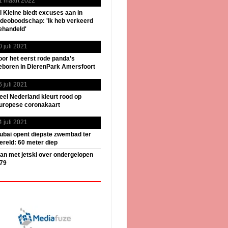
1 maart 2022
il Kleine biedt excuses aan in
ideoboodschap: 'Ik heb verkeerd
ehandeld'
0 juli 2021
oor het eerst rode panda’s
eboren in DierenPark Amersfoort
6 juli 2021
eel Nederland kleurt rood op
uropese coronakaart
4 juli 2021
ubai opent diepste zwembad ter
ereld: 60 meter diep
an met jetski over ondergelopen
79