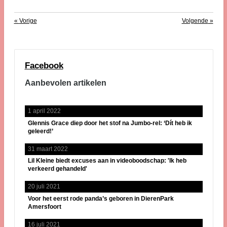
«
Vorige
Volgende
»
Facebook
Aanbevolen artikelen
1 april 2022
Glennis Grace diep door het stof na Jumbo-rel: ‘Dít heb ik
geleerd!’
31 maart 2022
Lil Kleine biedt excuses aan in videoboodschap: 'Ik heb
verkeerd gehandeld'
20 juli 2021
Voor het eerst rode panda’s geboren in DierenPark
Amersfoort
16 juli 2021