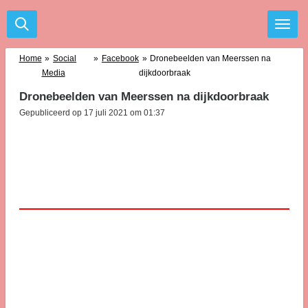
Ga
direct
naar
de
Home
»
Social
»
Facebook
»
Dronebeelden van Meerssen na
hoofdinhoud
Media
dijkdoorbraak
Dronebeelden van Meerssen na dijkdoorbraak
Gepubliceerd op 17 juli 2021 om 01:37