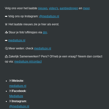
Volg ons voor het laatste
nieuws
,
video's
,
aanbiedingen
en
meer
.
➡️ Volg ons op Instagram:
@mediafuze.nl
🚨 Het laatste nieuws zie je hier als eerst.
📥 Stuur je foto’s/filmpjes via
dm
.
➡️
mediafuze.nl
🤔 Meer weten: check
mediafuze.nl
📩 Zakelijk Samenwerken? Pers? Of heb je een vraag? Neem dan contact
op via:
mediafuze.nl/contact
￼
Website
:
mediafuze.nl
￼
Facebook
:
Mediafuze
￼
Instagram
:
@mediafuze.nl