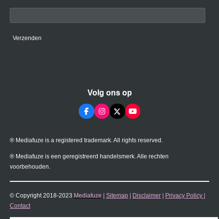
Verzenden
Volg ons op
F
I
X
Y
a
n
o
c
s
u
e
t
T
® Mediafuze is a registered trademark. All rights reserved.
b
a
u
o
g
b
o
r
e
® Mediafuze is een geregistreerd handelsmerk. Alle rechten
k
a
voorbehouden.
m
© Copyright 2018-2023
Mediafuze
|
Sitemap
|
Disclaimer
|
Privacy Policy
|
Contact