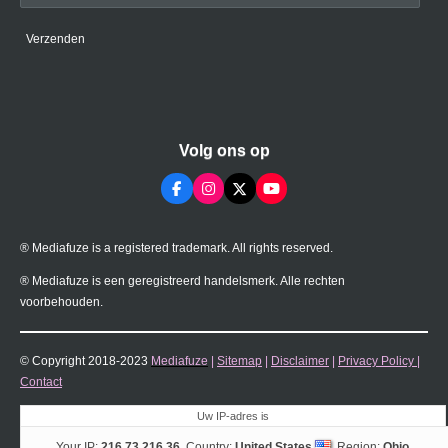
Verzenden
Volg ons op
F
I
X
Y
a
n
o
c
s
u
e
t
T
® Mediafuze is a registered trademark. All rights reserved.
b
a
u
o
g
b
o
r
e
® Mediafuze is een geregistreerd handelsmerk. Alle rechten
k
a
voorbehouden.
m
© Copyright 2018-2023
Mediafuze
|
Sitemap
|
Disclaimer
|
Privacy Policy
|
Contact
Uw IP-adres is
Your IP:
216.73.216.36
Country:
United States
Region:
Ohio