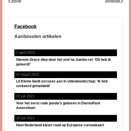
«
Vorige
Volgende
»
Facebook
Aanbevolen artikelen
1 april 2022
Glennis Grace diep door het stof na Jumbo-rel: ‘Dít heb ik
geleerd!’
31 maart 2022
Lil Kleine biedt excuses aan in videoboodschap: 'Ik heb
verkeerd gehandeld'
20 juli 2021
Voor het eerst rode panda’s geboren in DierenPark
Amersfoort
16 juli 2021
Heel Nederland kleurt rood op Europese coronakaart