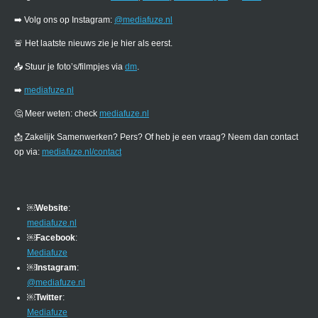
➡️ Volg ons op Instagram:
@mediafuze.nl
🚨 Het laatste nieuws zie je hier als eerst.
📥 Stuur je foto’s/filmpjes via
dm
.
➡️
mediafuze.nl
🤔 Meer weten: check
mediafuze.nl
📩 Zakelijk Samenwerken? Pers? Of heb je een vraag? Neem dan contact
op via:
mediafuze.nl/contact
￼
Website
:
mediafuze.nl
￼
Facebook
:
Mediafuze
￼
Instagram
:
@mediafuze.nl
￼
Twitter
:
Mediafuze