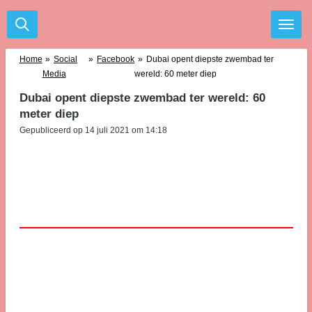
Ga
direct
naar
de
Home
»
Social
»
Facebook
»
Dubai opent diepste zwembad ter
hoofdinhoud
Media
wereld: 60 meter diep
Dubai opent diepste zwembad ter wereld: 60
meter diep
Gepubliceerd op 14 juli 2021 om 14:18