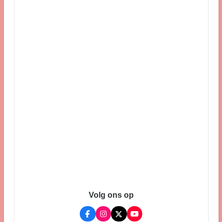
Volg ons op
F
I
X
Y