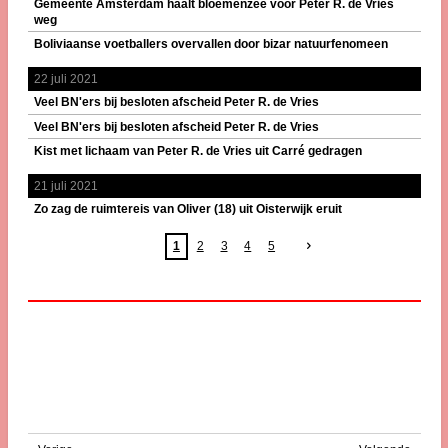
Gemeente Amsterdam haalt bloemenzee voor Peter R. de Vries
weg
Boliviaanse voetballers overvallen door bizar natuurfenomeen
22 juli 2021
Veel BN'ers bij besloten afscheid Peter R. de Vries
Veel BN'ers bij besloten afscheid Peter R. de Vries
Kist met lichaam van Peter R. de Vries uit Carré gedragen
21 juli 2021
Zo zag de ruimtereis van Oliver (18) uit Oisterwijk eruit
1
2
3
4
5