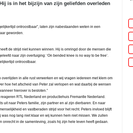
j is in het bijzijn van zijn geliefden overleden
elijkertijd ontroostbaar”, laten zijn nabestaanden weten in een
 jaar geworden.
 heeft de strijd niet kunnen winnen. Hij is omringd door de mensen die
eleefd naar zijn overtuiging: ‘On bended knee is no way to be free’.
ijkertijd ontroostbaar.
jn overlijden in alle rust verwerken en wij vragen iedereen met klem om
over hoe het afscheid van Peter zal verlopen en wat daarbij de wensen
 wanneer hierover is besloten.”
es”, reageren RTL Nederland en productiehuis Fremantle Nederland.
uit naar Peters familie, zijn partner en al zijn dierbaren. En naar
enselijkheid en vastberaden strijd voor het recht. Peters invloed blijft
j was nog lang niet klaar en wij kunnen hem niet missen. We zullen
en onrecht in de samenleving, zoals hij zijn hele leven heeft gedaan.