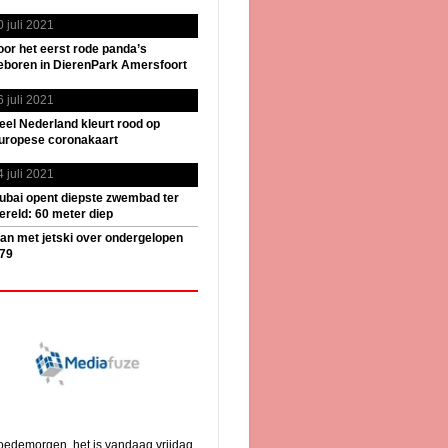
0 juli 2021
oor het eerst rode panda’s
eboren in DierenPark Amersfoort
6 juli 2021
eel Nederland kleurt rood op
uropese coronakaart
4 juli 2021
ubai opent diepste zwembad ter
ereld: 60 meter diep
an met jetski over ondergelopen
79
edemorgen, het is vandaag vrijdag