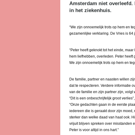
Amsterdam niet overleefd. Hi
in het ziekenhuis.
“We zijn onnoemelijk trots op hem en teg
gezamenlijke verklaring. De Vries is 64
“Peter heeft geknokt tot het einde, maar
hem liefhebben, overleden. Peter heeft g
We zijn onnoemelijk trots op hem en tegel
De familie, partner en naasten willen zi
dat te respecteren. Verdere informatie 
van de familie en zijn partner zijn, volgt
“Dit is een onbeschrijfelijk groot verli
“Onze gedachten gaan in de eerste plaats 
iedereen die is geraakt door zijn moed, m
sterker dan welke daad van haat ook. Hi
vrijuit blijven spreken over misstanden 
Peter is voor altijd in ons hart.”