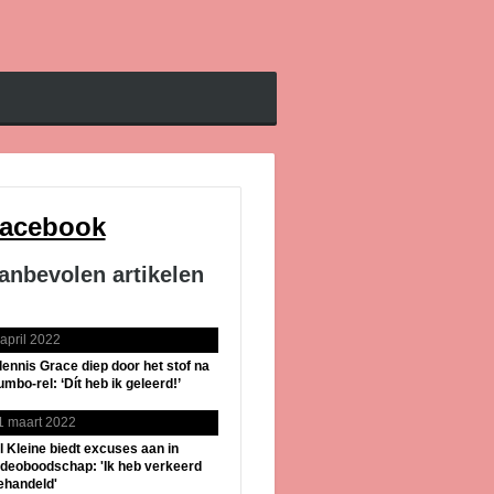
acebook
anbevolen artikelen
 april 2022
lennis Grace diep door het stof na
umbo-rel: ‘Dít heb ik geleerd!’
1 maart 2022
il Kleine biedt excuses aan in
ideoboodschap: 'Ik heb verkeerd
ehandeld'