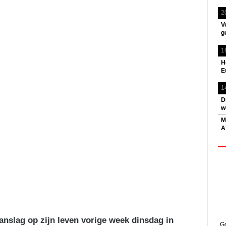
2
V
g
1
H
E
1
D
w
M
A
aanslag op zijn leven vorige week dinsdag in
Go