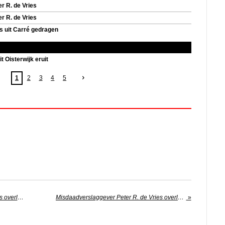
r R. de Vries
r R. de Vries
es uit Carré gedragen
t Oisterwijk eruit
1
2
3
4
5
Misdaadverslaggever Peter R. de Vries overleden na aanslag
Misdaadverslaggever Peter R. de Vries overleden na aanslag
»