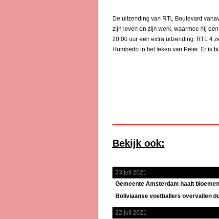
De uitzending van RTL Boulevard vanavo
zijn leven en zijn werk, waarmee hij ee
20.00 uur een extra uitzending. RTL 4 z
Humberto in het teken van Peter. Er is 
Bekijk ook:
23 juli 2021
Gemeente Amsterdam haalt bloemenze
Boliviaanse voetballers overvallen d
22 juli 2021