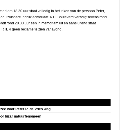
nd om 18.30 uur staat volledig in het teken van de persoon Peter,
n onuitwisbare indruk achterlaat. RTL Boulevard verzorgt tevens rond
endt rond 20.30 uur een in memoriam uit en aansluitend staat
bij RTL 4 geen reclame te zien vanavond.
e voor Peter R. de Vries weg
oor bizar natuurfenomeen