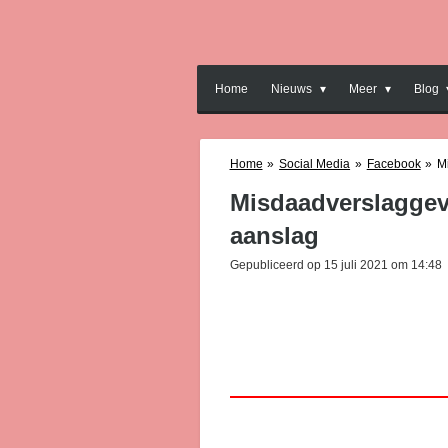
Ga
direct
naar
de
Home
Nieuws
Meer
Blog
hoofdinhoud
Home
»
Social Media
»
Facebook
»
M
Misdaadverslaggeve
aanslag
Gepubliceerd op 15 juli 2021 om 14:48