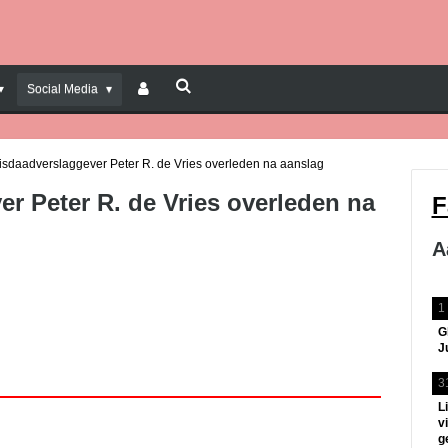
Social Media
isdaadverslaggever Peter R. de Vries overleden na aanslag
r Peter R. de Vries overleden na
F
A
1
G
J
3
L
v
g