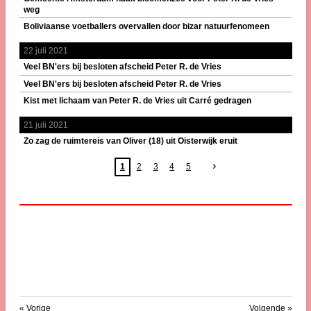
weg
Boliviaanse voetballers overvallen door bizar natuurfenomeen
22 juli 2021
Veel BN'ers bij besloten afscheid Peter R. de Vries
Veel BN'ers bij besloten afscheid Peter R. de Vries
Kist met lichaam van Peter R. de Vries uit Carré gedragen
21 juli 2021
Zo zag de ruimtereis van Oliver (18) uit Oisterwijk eruit
1
2
3
4
5
«
Vorige
Volgende
»