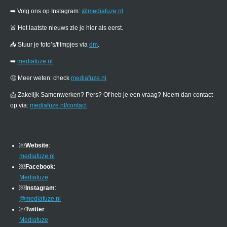
➡️ Volg ons op Instagram:
@mediafuze.nl
🚨 Het laatste nieuws zie je hier als eerst.
📥 Stuur je foto’s/filmpjes via
dm
.
➡️
mediafuze.nl
🤔 Meer weten: check
mediafuze.nl
📩 Zakelijk Samenwerken? Pers? Of heb je een vraag? Neem dan contact
op via:
mediafuze.nl/contact
￼
Website
:
mediafuze.nl
￼
Facebook
:
Mediafuze
￼
Instagram
:
@mediafuze.nl
￼
Twitter
:
Mediafuze