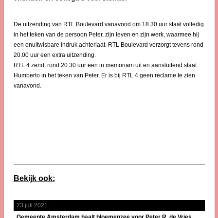
De uitzending van RTL Boulevard vanavond om 18.30 uur staat volledig
in het teken van de persoon Peter, zijn leven en zijn werk, waarmee hij
een onuitwisbare indruk achterlaat. RTL Boulevard verzorgt tevens rond
20.00 uur een extra uitzending.
RTL 4 zendt rond 20.30 uur een in memoriam uit en aansluitend staat
Humberto in het teken van Peter. Er is bij RTL 4 geen reclame te zien
vanavond.
Bekijk ook:
23 juli 2021
Gemeente Amsterdam haalt bloemenzee voor Peter R. de Vries