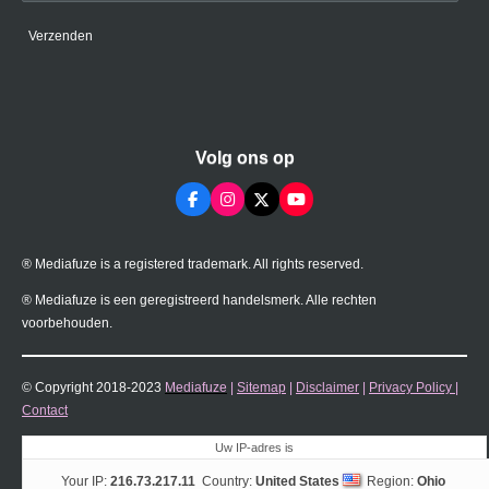
Verzenden
Volg ons op
F
I
X
Y
a
n
o
c
s
u
e
t
T
® Mediafuze is a registered trademark. All rights reserved.
b
a
u
o
g
b
o
r
e
® Mediafuze is een geregistreerd handelsmerk. Alle rechten
k
a
voorbehouden.
m
© Copyright 2018-2023
Mediafuze
|
Sitemap
|
Disclaimer
|
Privacy Policy
|
Contact
Uw IP-adres is
Your IP:
216.73.217.11
Country:
United States
Region:
Ohio