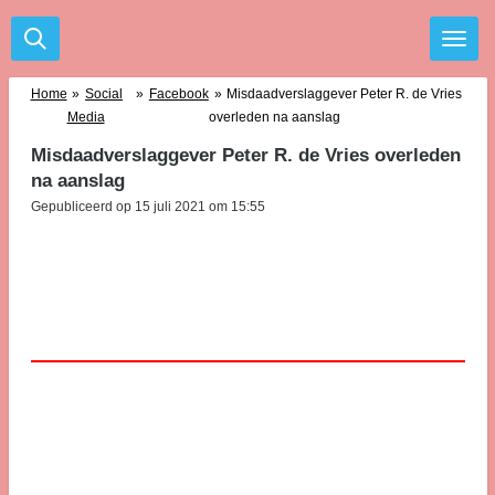
Ga
direct
naar
de
Home
»
Social
»
Facebook
»
Misdaadverslaggever Peter R. de Vries
hoofdinhoud
Media
overleden na aanslag
Misdaadverslaggever Peter R. de Vries overleden
na aanslag
Gepubliceerd op 15 juli 2021 om 15:55