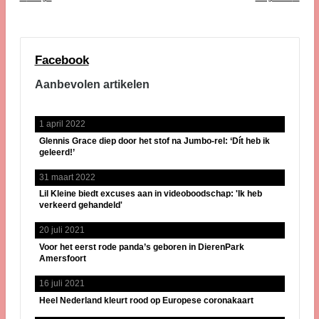
Facebook
Aanbevolen artikelen
1 april 2022
Glennis Grace diep door het stof na Jumbo-rel: ‘Dít heb ik
geleerd!’
31 maart 2022
Lil Kleine biedt excuses aan in videoboodschap: 'Ik heb
verkeerd gehandeld'
20 juli 2021
Voor het eerst rode panda’s geboren in DierenPark
Amersfoort
16 juli 2021
Heel Nederland kleurt rood op Europese coronakaart